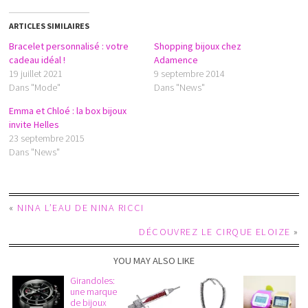
ARTICLES SIMILAIRES
Bracelet personnalisé : votre
Shopping bijoux chez
cadeau idéal !
Adamence
19 juillet 2021
9 septembre 2014
Dans "Mode"
Dans "News"
Emma et Chloé : la box bijoux
invite Helles
23 septembre 2015
Dans "News"
«
NINA L’EAU DE NINA RICCI
DÉCOUVREZ LE CIRQUE ELOIZE
»
YOU MAY ALSO LIKE
Girandoles:
une marque
de bijoux