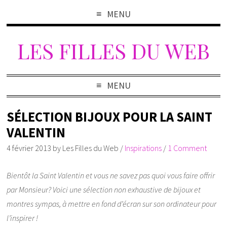
MENU
LES FILLES DU WEB
MENU
SÉLECTION BIJOUX POUR LA SAINT
VALENTIN
4 février 2013
by
Les Filles du Web
/
Inspirations
/
1 Comment
Bientôt la Saint Valentin et vous ne savez pas quoi vous faire offrir
par Monsieur? Voici une sélection non exhaustive de bijoux et
montres sympas, à mettre en fond d’écran sur son ordinateur pour
l’inspirer !