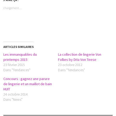
chargement…
ARTICLES SIMILAIRES
Les immanquables du
La collection de lingerie Von
printemps 2015
Follies by Dita Von Teese
23 février 2015
23 octobre 2012
Dans "Tendances"
Dans "Tendances"
Concours : gagnez une parure
de lingerie et un maillot de bain
HUIT
24 octobre 2014
Dans "News"