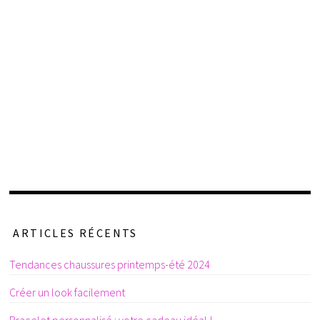
ARTICLES RÉCENTS
Tendances chaussures printemps-été 2024
Créer un look facilement
Bracelet personnalisé : votre cadeau idéal !