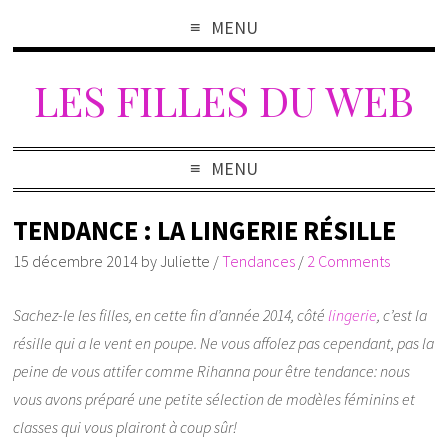
MENU
LES FILLES DU WEB
MENU
TENDANCE : LA LINGERIE RÉSILLE
15 décembre 2014
by
Juliette
/
Tendances
/
2 Comments
Sachez-le les filles, en cette fin d’année 2014, côté
lingerie
, c’est la
résille qui a le vent en poupe. Ne vous affolez pas cependant, pas la
peine de vous attifer comme Rihanna pour être tendance: nous
vous avons préparé une petite sélection de modèles féminins et
classes qui vous plairont à coup sûr!