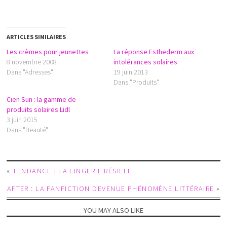
ARTICLES SIMILAIRES
Les crèmes pour jeunettes
La réponse Esthederm aux
8 novembre 2008
intolérances solaires
Dans "Adresses"
19 juin 2013
Dans "Produits"
Cien Sun : la gamme de
produits solaires Lidl
3 juin 2015
Dans "Beauté"
«
TENDANCE : LA LINGERIE RÉSILLE
AFTER : LA FANFICTION DEVENUE PHÉNOMÈNE LITTÉRAIRE
»
YOU MAY ALSO LIKE