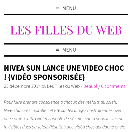
MENU
LES FILLES DU WEB
MENU
NIVEA SUN LANCE UNE VIDEO CHOC
! {VIDÉO SPONSORISÉE}
23 décembre 2014
by
Les Filles du Web
/
Beauté
/
0 comments
Pour faire prendre conscience à chacun des méfaits du soleil,
Nivea Sun s’est installé cet été sur les plages australiennes avec
une caméra ultra violet capable de déceler sur la peau les lésions
invisibles dues au soleil. Résultat: une vidéo choc qui donne envie