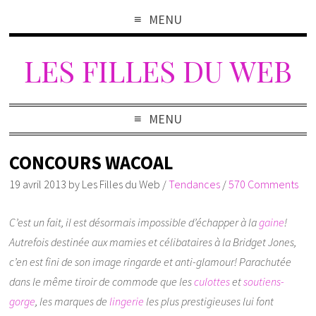
MENU
LES FILLES DU WEB
MENU
CONCOURS WACOAL
19 avril 2013
by
Les Filles du Web
/
Tendances
/
570 Comments
C’est un fait, il est désormais impossible d’échapper à la
gaine
!
Autrefois destinée aux mamies et célibataires à la Bridget Jones,
c’en est fini de son image ringarde et anti-glamour! Parachutée
dans le même tiroir de commode que les
culottes
et
soutiens-
gorge
, les marques de
lingerie
les plus prestigieuses lui font