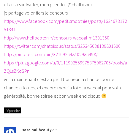
et aussi sur twitter, mon pseudo : @chatbisoux
je partage volontiers le concours
https://www.facebook.com/petit.smoothies/posts/1624673172
51341
http://www.hellocoton.fr/concours-wacoal-m1301350
https://twitter.com/chatbisoux/status/325345038139801600
http://pinterest.com/pin/321092648402986498/
https://plus.google.com/u/0/111992559975375962705/posts/a
ZQLsZKdSPn
voila maintenant c’est au petit bonheur la chance, bonne
chance a toutes, et encore merci a toi et a wacoal pour votre
générosité, bonne soirée et bon week end bisoux
Répondre
soso nailbeauty
dit :