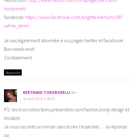
hellocoton:
http://www.hellocoton.fr/mapage/bertrand-
toroborelli
facebook:
https://www.facebook.com/brigitte.bertrand.98?
ref=tn_tnmn
Je suis également abonnée à vos pages twitter et facebook.
Bon week-end!
Cordialement
Répondre
BERTRAND-TOROBORELLI
dit :
19 avril 2013 à 18:13
P.S: les trois collections présentées sont fashion,body design et
invisible.
Je vous raconte un roman sans écrire l’essentiel…. la réponse
lol