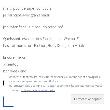
merci pour ce super concours
je participe avec grand plaisir
je suis fan fb sous le pseudo sofcel sof
Quels sont les noms des 3 collections Wacoal ?”
Les trois noms sont Fashion, Body Design et Invisible
Encore merci
a bientot
bon week end
Confidentialité et cookies : ce site utilise des cookies. En continuant à naviguer sur
ce site, vous acceptez que nous en utilisions.
Répondre
Pour en savoir plus, y compris sur la façon de contrôler les cookies, reportez-vous à
ce qui suit :
Politique relative aux cookies
Jessica Virginie
dit :
20 avril 2013 à 19:39