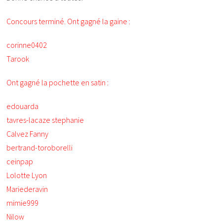
Concours terminé. Ont gagné la gaine :
corinne0402
Tarook
Ont gagné la pochette en satin :
edouarda
tavres-lacaze stephanie
Calvez Fanny
bertrand-toroborelli
ceinpap
Lolotte Lyon
Mariederavin
mimie999
Nilow