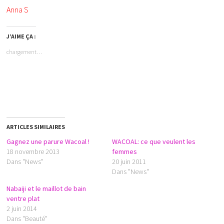
Anna S
J’AIME ÇA :
chargement…
ARTICLES SIMILAIRES
Gagnez une parure Wacoal !
WACOAL: ce que veulent les
18 novembre 2013
femmes
Dans "News"
20 juin 2011
Dans "News"
Nabaiji et le maillot de bain
ventre plat
2 juin 2014
Dans "Beauté"