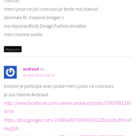
coucou
merci pour ce joli concours je tente ma chance!
abonnée fb :marjorie bregier s
ma réponse:Body Design,Fashion,Invisible
merci bonne soirée
Répondre
andraud
dit :
19 avril 2013 à 20:17
bonsoir je participe avec plaisir merci pour ce concours
je suis Valerie Andraud
http://www.facebook.com/valerie.andraud/posts/37807891230
4733
https://plus.google.com/103804355790393415228/posts/RnCvP
rhyQU5