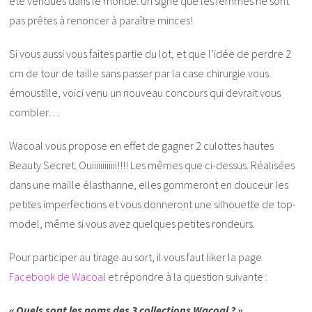
été vendues dans le monde. Un signe que les femmes ne sont
pas prêtes à renoncer à paraître minces!
Si vous aussi vous faites partie du lot, et que l’idée de perdre 2
cm de tour de taille sans passer par la case chirurgie vous
émoustille, voici venu un nouveau concours qui devrait vous
combler…
Wacoal vous propose en effet de gagner 2 culottes hautes
Beauty Secret. Ouiiiiiiiiiiii!!!! Les mêmes que ci-dessus. Réalisées
dans une maille élasthanne, elles gommeront en douceur les
petites imperfections et vous donneront une silhouette de top-
model, même si vous avez quelques petites rondeurs.
Pour participer au tirage au sort, il vous faut liker la page
Facebook de Wacoa
l et répondre à la question suivante :
« Quels sont les noms des 3 collections Wacoal ? »