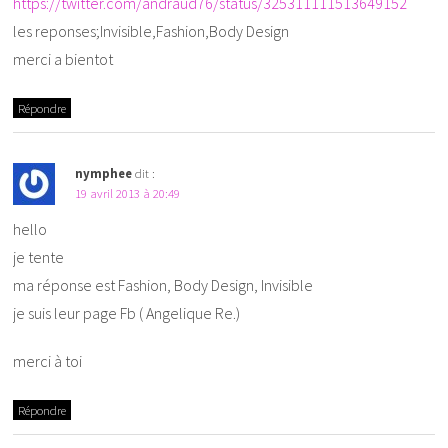
https://twitter.com/andraud76/status/325311111513649152
les reponses;Invisible,Fashion,Body Design
merci a bientot
Répondre
nymphee
dit :
19 avril 2013 à 20:49
hello
je tente
ma réponse est Fashion, Body Design, Invisible
je suis leur page Fb ( Angelique Re.)
merci à toi
Répondre