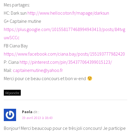
Mes partages:
HC: Dark sun
http://www.hellocoton.fr/mapage/darksun
G+ Captaine mutine
https://plus.google.com/101558177468994943413/posts/84tvg
uwSCCc
FB Ciana Bay
https://www.facebook.com/ciana.bay/posts/155193777982420
P: Ciana
http://pinterest.com/pin/354377064399015123/
Mail:
captainemutine@yahoo.fr
Merci pour ce beau concours et bon w-end
Répondre
Paola
dit :
19 avril 2013 à 18:43
Bonjour! Merci beaucoup pour ce très joli concours! Je participe