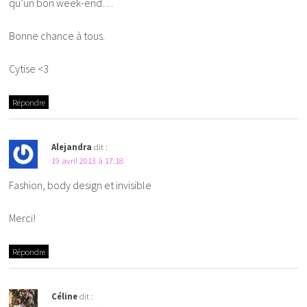
qu’un bon week-end…
Bonne chance à tous.
Cytise <3
Répondre
Alejandra
dit :
19 avril 2013 à 17:18
Fashion, body design et invisible
Merci!
Répondre
Céline
dit :