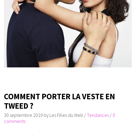
COMMENT PORTER LA VESTE EN
TWEED ?
30 septembre 2019
by
Les Filles du Web
/
Tendances
/
0
comments