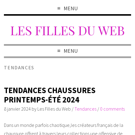
MENU
LES FILLES DU WEB
MENU
TENDANCES
TENDANCES CHAUSSURES
PRINTEMPS-ÉTÉ 2024
8 janvier 2024
by
Les Filles du Web
/
Tendances
/
0 comments
Dans un monde parfois chaotique,les créateurs français de la
chaussure offrent à travers leurs collections une offensive de