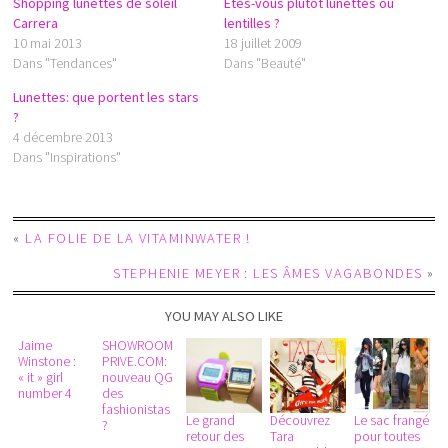
Shopping lunettes de soleil
Etes-vous plutôt lunettes ou
Carrera
lentilles ?
10 mai 2013
18 juillet 2009
Dans "Tendances"
Dans "Beauté"
Lunettes: que portent les stars
?
4 décembre 2013
Dans "Inspirations"
«
LA FOLIE DE LA VITAMINWATER !
STEPHENIE MEYER : LES ÂMES VAGABONDES
»
YOU MAY ALSO LIKE
Jaime
SHOWROOM
Winstone :
PRIVE.COM:
« it » girl
nouveau QG
number 4
des
fashionistas
Le grand
Découvrez
Le sac frangé
?
retour des
Tara
pour toutes