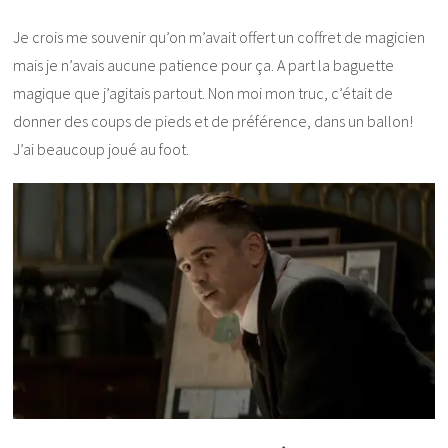
Je crois me souvenir qu’on m’avait offert un coffret de magicien
mais je n’avais aucune patience pour ça. A part la baguette
magique que j’agitais partout. Non moi mon truc, c’était de
donner des coups de pieds et de préférence, dans un ballon!
J’ai beaucoup joué au foot.