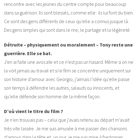
rencontre avec les jeunes du centre compte pour beaucoup
dans sa guérison. Ils sont blessés, comme elle : ils lui font du bien.
Ce sont des gens différents de ceux qu’elle a connus jusque là.
Des gens simples qui sont dans le rire, le partage et la légèreté.
Détruite – physiquement ou moralement – Tony reste une
guerrière. Elle se bat.
J’en ai faite une avocate et ce n’est pas un hasard. Même si on ne
la voit jamais au travail et si le film se concentre uniquement sur
son histoire d’amour avec Georgio, j’aimais l’idée qu’elle passe
son temps à défendre les autres, salauds ou innocents, et
qu’elle défende son homme de la même façon.
D’où vient le titre du film ?
Je n’en trouvais pas – celui que j’avais retenu au départ m’avait
très vite lassée. Je me suis amusée à me passer des chansons
d’amour dans la tête et, un jour, je me suis mise à fredonner