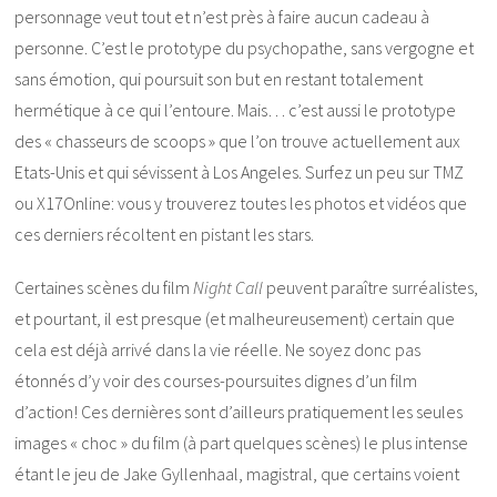
personnage veut tout et n’est près à faire aucun cadeau à
personne. C’est le prototype du psychopathe, sans vergogne et
sans émotion, qui poursuit son but en restant totalement
hermétique à ce qui l’entoure. Mais… c’est aussi le prototype
des « chasseurs de scoops » que l’on trouve actuellement aux
Etats-Unis et qui sévissent à Los Angeles. Surfez un peu sur TMZ
ou X17Online: vous y trouverez toutes les photos et vidéos que
ces derniers récoltent en pistant les stars.
Certaines scènes du film
Night Call
peuvent paraître surréalistes,
et pourtant, il est presque (et malheureusement) certain que
cela est déjà arrivé dans la vie réelle. Ne soyez donc pas
étonnés d’y voir des courses-poursuites dignes d’un film
d’action! Ces dernières sont d’ailleurs pratiquement les seules
images « choc » du film (à part quelques scènes) le plus intense
étant le jeu de Jake Gyllenhaal, magistral, que certains voient