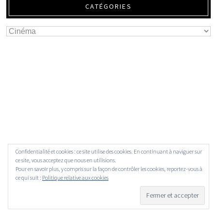
CATÉGORIES
Confidentialité et cookies : ce site utilise des cookies. En continuant à naviguer sur
ce site, vous acceptez que nous en utilisions.
Pour en savoir plus, y compris sur la façon de contrôler les cookies, reportez-vous à
ce qui suit :
Politique relative aux cookies