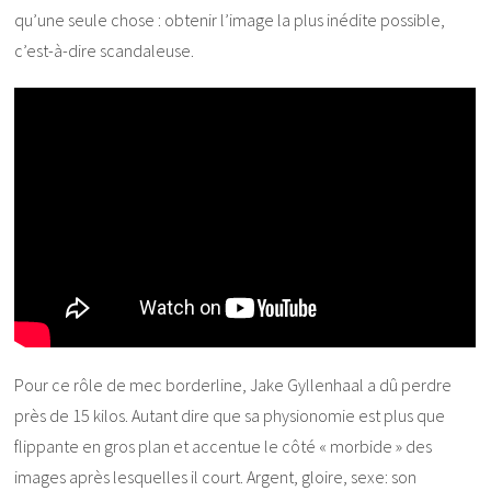
qu’une seule chose : obtenir l’image la plus inédite possible,
c’est-à-dire scandaleuse.
Pour ce rôle de mec borderline, Jake Gyllenhaal a dû perdre
près de 15 kilos. Autant dire que sa physionomie est plus que
flippante en gros plan et accentue le côté « morbide » des
images après lesquelles il court. Argent, gloire, sexe: son