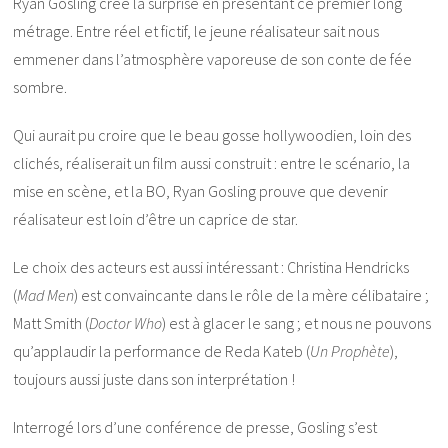
Ryan Gosling crée la surprise en présentant ce premier long
métrage. Entre réel et fictif, le jeune réalisateur sait nous
emmener dans l’atmosphère vaporeuse de son conte de fée
sombre.
Qui aurait pu croire que le beau gosse hollywoodien, loin des
clichés, réaliserait un film aussi construit : entre le scénario, la
mise en scène, et la BO, Ryan Gosling prouve que devenir
réalisateur est loin d’être un caprice de star.
Le choix des acteurs est aussi intéressant : Christina Hendricks
(
Mad Men
) est convaincante dans le rôle de la mère célibataire ;
Matt Smith (
Doctor Who
) est à glacer le sang ; et nous ne pouvons
qu’applaudir la performance de Reda Kateb (
Un Prophète
),
toujours aussi juste dans son interprétation !
Interrogé lors d’une conférence de presse, Gosling s’est