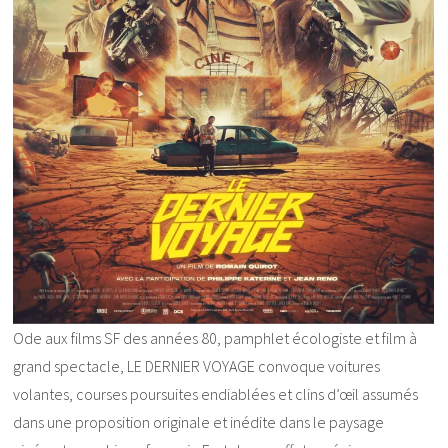
Ode aux films SF des années 80, pamphlet écologiste et film à
grand spectacle, LE DERNIER VOYAGE convoque voitures
volantes, courses poursuites endiablées et clins d’œil assumés
dans une proposition originale et inédite dans le paysage