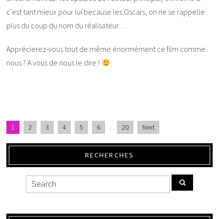
c’est tant mieux pour lui because les Oscars, on ne se rappelle
plus du coup du nom du réalisateur…
Apprécierez-vous tout de même énormément ce film comme
nous ? A vous de nous le dire !
1
2
3
4
5
6
…
20
Next
RECHERCHES