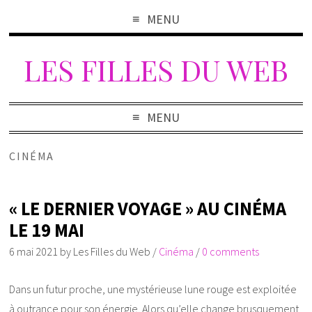
MENU
LES FILLES DU WEB
MENU
CINÉMA
« LE DERNIER VOYAGE » AU CINÉMA
LE 19 MAI
6 mai 2021
by
Les Filles du Web
/
Cinéma
/
0 comments
Dans un futur proche, une mystérieuse lune rouge est exploitée
à outrance pour son énergie. Alors qu’elle change brusquement