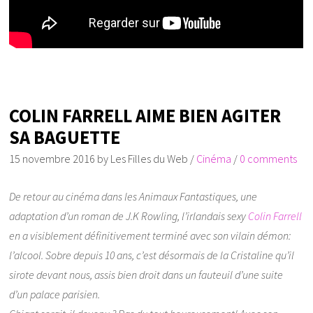
COLIN FARRELL AIME BIEN AGITER
SA BAGUETTE
15 novembre 2016
by
Les Filles du Web
/
Cinéma
/
0 comments
De retour au cinéma dans les Animaux Fantastiques, une
adaptation d’un roman de J.K Rowling, l’irlandais sexy
Colin Farrell
en a visiblement définitivement terminé avec son vilain démon:
l’alcool. Sobre depuis 10 ans, c’est désormais de la Cristaline qu’il
sirote devant nous, assis bien droit dans un fauteuil d’une suite
d’un palace parisien.