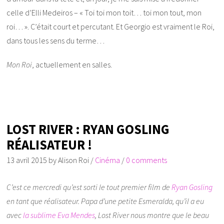
celle d’Elli Medeiros – « Toi toi mon toit… toi mon tout, mon
roi… ». C’était court et percutant. Et Georgio est vraiment le Roi,
dans tous les sens du terme…
Mon Roi
, actuellement en salles.
LOST RIVER : RYAN GOSLING
RÉALISATEUR !
13 avril 2015
by
Alison Roi
/
Cinéma
/
0 comments
C’est ce mercredi qu’est sorti le tout premier film de
Ryan Gosling
en tant que réalisateur. Papa d’une petite Esmeralda, qu’il a eu
avec
la sublime Eva Mendes
, Lost River nous montre que le beau