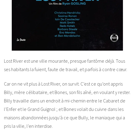
Lost River est une ville mourante, presque fantôme déjà. Tous
ses habitants la fuient, faute de travail, et parfois à contre cœur.
Car on ne vit plus à Lost River, on survit. C’est ce qu’ont appris
Billy, mère célibataire, et Bones, son fils aîné, en voulant y rester.
Billy travaille dans un endroit à mi-chemin entre le Cabaret de
l’Enfer et le Grand Guignol ; et Bones volait du cuivre dans les
maisons abandonnées jusqu’à ce que Bully, le maniaque qui a
pris la ville, l’en interdise.