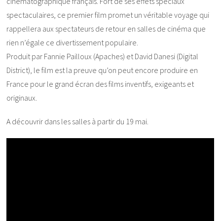
cinématographique français. Fort de ses effets spéciaux
spectaculaires, ce premier film promet un véritable voyage qui
rappellera aux spectateurs de retour en salles de cinéma que
rien n’égale ce divertissement populaire.
Produit par Fannie Pailloux (Apaches) et David Danesi (Digital
District), le film est la preuve qu’on peut encore produire en
France pour le grand écran des films inventifs, exigeants et
originaux.
A découvrir dans les salles à partir du 19 mai.