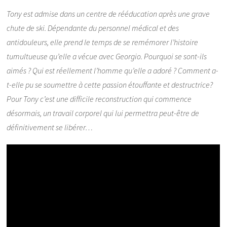
Tony est admise dans un centre de rééducation après une grave
chute de ski. Dépendante du personnel médical et des
antidouleurs, elle prend le temps de se remémorer l’histoire
tumultueuse qu’elle a vécue avec Georgio. Pourquoi se sont-ils
aimés ? Qui est réellement l’homme qu’elle a adoré ? Comment a-
t-elle pu se soumettre à cette passion étouffante et destructrice?
Pour Tony c’est une difficile reconstruction qui commence
désormais, un travail corporel qui lui permettra peut-être de
définitivement se libérer…