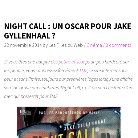
NIGHT CALL : UN OSCAR POUR JAKE
GYLLENHAAL ?
22 novembre 2014
by
Les Filles du Web
/
Cinéma
/
0 comments
Si vous êtes une adepte des
potins et scoops
un peu hardcore sur
les people, vous connaissez forcément
TMZ
, le site internet sans
peur et sans limite, toujours aux premières loges lorsqu’une affaire
sordide arrive aux célébrités. Night Call, c’est un peu l’histoire d’un
mec qui bosserait pour TMZ.