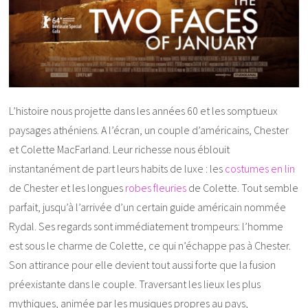
L’histoire nous projette dans les années 60 et les somptueux
paysages athéniens. A l’écran, un couple d’américains, Chester
et Colette MacFarland. Leur richesse nous éblouit
instantanément de part leurs habits de luxe : les
costumes en lin
de Chester et les longues
robes fleuries
de Colette. Tout semble
parfait, jusqu’à l’arrivée d’un certain guide américain nommée
Rydal. Ses regards sont immédiatement trompeurs: l’homme
est sous le charme de Colette, ce qui n’échappe pas à Chester.
Son attirance pour elle devient tout aussi forte que la fusion
préexistante dans le couple. Traversant les lieux les plus
mythiques, animée par les musiques propres au pays,