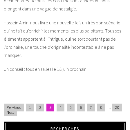
occidentales. De plus, les costumes des années 60 nous
plongent dans une vague de nostalgie.
Hossein Amini nous livre une nouvelle fois un très bon scénario
qui ne fait qu’enrichir les moments les plus palpitants. Tous ses
éléments apportent à l’intrigue, qui ne sort pourtant pas de
l’ordinaire, une touche d’originalité incontestable à ne pas
manquer.
Un conseil : tous en salles le 18 juin prochain !
Previous
1
2
3
4
5
6
7
8
…
20
Next
RECHERCHES