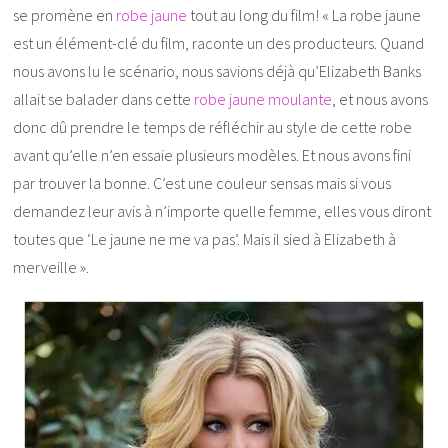
se promène en
robe jaune
tout au long du film! « La robe jaune
est un élément-clé du film, raconte un des producteurs. Quand
nous avons lu le scénario, nous savions déjà qu’Elizabeth Banks
allait se balader dans cette
robe jaune moulante
, et nous avons
donc dû prendre le temps de réfléchir au style de cette robe
avant qu’elle n’en essaie plusieurs modèles. Et nous avons fini
par trouver la bonne. C’est une couleur sensas mais si vous
demandez leur avis à n’importe quelle femme, elles vous diront
toutes que ‘Le jaune ne me va pas’. Mais il sied à Elizabeth à
merveille ».