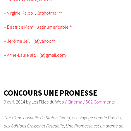
– Virginie Kaloo…(at)hotmail.fr
– Béatrice Mam…(at)numericable.fr
– Jerôme Jej…(at)yahoo.fr
– Anne-Laure alt…(at)gmail.com
CONCOURS UNE PROMESSE
9 avril 2014
by
Les Filles du Web
/
Cinéma
/
502 Comments
Tiré d’une nouvelle de Stefan Zweig, « Le Voyage dans le Passé »,
aux éditions Grasset et Fasquelle, Une Promesse est un drame de