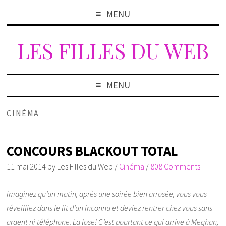
MENU
LES FILLES DU WEB
MENU
CINÉMA
CONCOURS BLACKOUT TOTAL
11 mai 2014
by
Les Filles du Web
/
Cinéma
/
808 Comments
Imaginez qu’un matin, après une soirée bien arrosée, vous vous
réveilliez dans le lit d’un inconnu et deviez rentrer chez vous sans
argent ni téléphone. La lose! C’est pourtant ce qui arrive à Meghan,