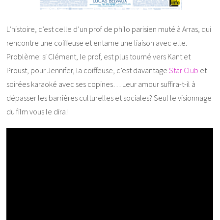
L’histoire, c’est celle d’un prof de philo parisien muté à Arras, qui
rencontre une coiffeuse et entame une liaison avec elle.
Problème: si Clément, le prof, est plus tourné vers Kant et
Proust, pour Jennifer, la coiffeuse, c’est davantage
Star Club
et
soirées karaoké avec ses copines… Leur amour suffira-t-il à
dépasser les barrières culturelles et sociales? Seul le visionnage
du film vous le dira!