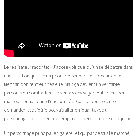
Le réalisateur raconte: « J’adore voir quelqu’un se débattre dans
une situation qui a l’air a priori très simple – en l’occurrence,
Meghan doit rentrer chez elle. Mais ça devient un véritable
parcours du combattant. Je voulais envisager tout ce qui peut
mal tourner au cours d’une journée. Ça m’a poussé à me
demander jusqu’où je pouvais aller en jouant avec un
personnage totalement désemparé et perdu à notre époque ».
Un personnage principal en galère, et qui par dessus le marché