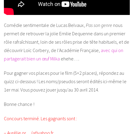
Comédie sentimentale de Lucas Belvaux,
Pas son genre
nous
permet de retrouver la jolie Emilie Dequenne dans un premier
rôle rafraîchissant, loin de ses rôles prise de tête habituels, et de
découvrir Loïc Corbery, de l’Académie Française,
avec qui on
partagerait bien un œuf Milka
ehehe….
Pour gagner vos places pour le film (5×2 places), répondez au
quizz ci-dessous ! Les noms/pseudos seront édités ici-même le
1er mai. Vous pouvez jouer jusqu’au 30 avril 2014.
Bonne chance !
Concours terminé. Les gagnants sont :
– Aurélie or….(at)yahoo.fr