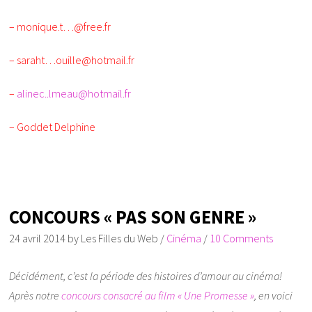
– monique.t…@free.fr
– saraht…ouille@hotmail.fr
–
alinec..lmeau@hotmail.fr
– Goddet Delphine
CONCOURS « PAS SON GENRE »
24 avril 2014
by
Les Filles du Web
/
Cinéma
/
10 Comments
Décidément, c’est la période des histoires d’amour au cinéma!
Après notre
concours consacré au film « Une Promesse »
, en voici