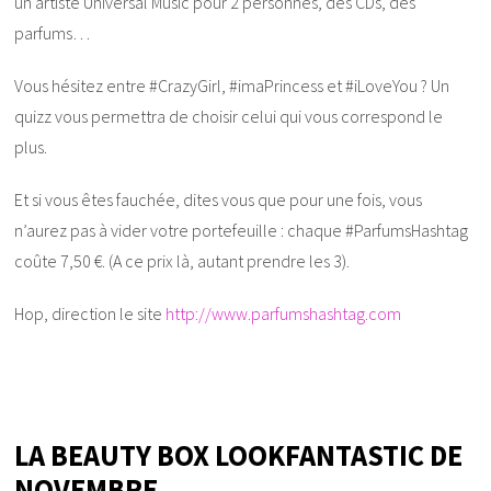
un artiste Universal Music pour 2 personnes, des CDs, des
parfums…
Vous hésitez entre #CrazyGirl, #imaPrincess et #iLoveYou ? Un
quizz vous permettra de choisir celui qui vous correspond le
plus.
Et si vous êtes fauchée, dites vous que pour une fois, vous
n’aurez pas à vider votre portefeuille : chaque #ParfumsHashtag
coûte 7,50 €. (A ce prix là, autant prendre les 3).
Hop, direction le site
http://www.parfumshashtag.com
LA BEAUTY BOX LOOKFANTASTIC DE
NOVEMBRE