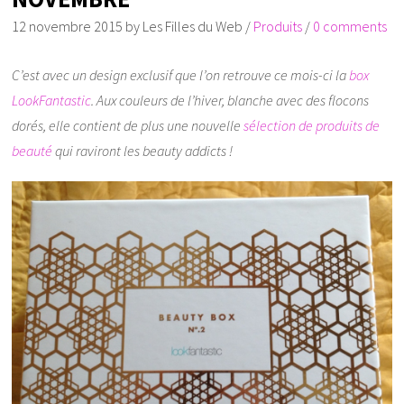
12 novembre 2015
by
Les Filles du Web
/
Produits
/
0 comments
C’est avec un design exclusif que l’on retrouve ce mois-ci la
box
LookFantastic
. Aux couleurs de l’hiver, blanche avec des flocons
dorés, elle contient de plus une nouvelle
sélection de produits de
beauté
qui raviront les beauty addicts !