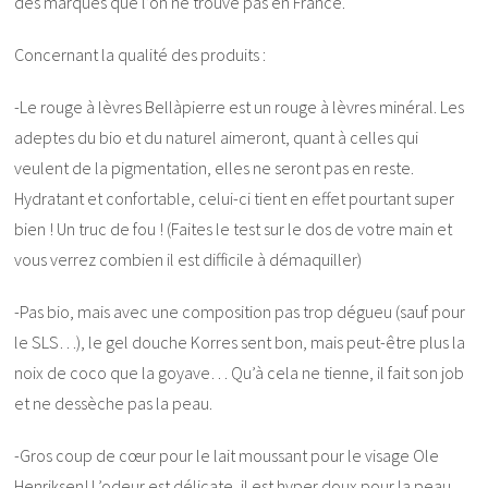
des marques que l’on ne trouve pas en France.
Concernant la qualité des produits :
-Le rouge à lèvres Bellàpierre est un rouge à lèvres minéral. Les
adeptes du bio et du naturel aimeront, quant à celles qui
veulent de la pigmentation, elles ne seront pas en reste.
Hydratant et confortable, celui-ci tient en effet pourtant super
bien ! Un truc de fou ! (Faites le test sur le dos de votre main et
vous verrez combien il est difficile à démaquiller)
-Pas bio, mais avec une composition pas trop dégueu (sauf pour
le SLS…), le gel douche Korres sent bon, mais peut-être plus la
noix de coco que la goyave… Qu’à cela ne tienne, il fait son job
et ne dessèche pas la peau.
-Gros coup de cœur pour le lait moussant pour le visage Ole
Henriksen! L’odeur est délicate, il est hyper doux pour la peau,