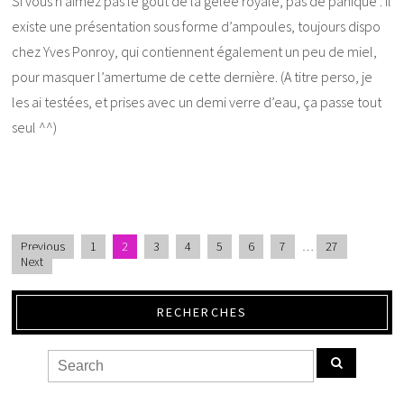
Si vous n’aimez pas le goût de la gelée royale, pas de panique : il
existe une présentation sous forme d’ampoules, toujours dispo
chez Yves Ponroy, qui contiennent également un peu de miel,
pour masquer l’amertume de cette dernière. (A titre perso, je
les ai testées, et prises avec un demi verre d’eau, ça passe tout
seul ^^)
Previous
1
2
3
4
5
6
7
…
27
Next
RECHERCHES