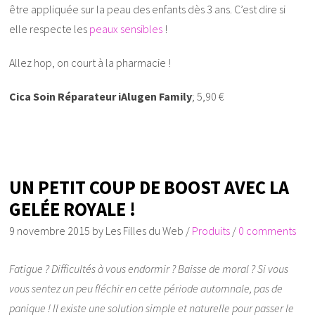
être appliquée sur la peau des enfants dès 3 ans. C’est dire si
elle respecte les
peaux sensibles
!
Allez hop, on court à la pharmacie !
Cica Soin Réparateur iAlugen Family
; 5,90 €
UN PETIT COUP DE BOOST AVEC LA
GELÉE ROYALE !
9 novembre 2015
by
Les Filles du Web
/
Produits
/
0 comments
Fatigue ? Difficultés à vous endormir ? Baisse de moral ? Si vous
vous sentez un peu fléchir en cette période automnale, pas de
panique ! Il existe une solution simple et naturelle pour passer le