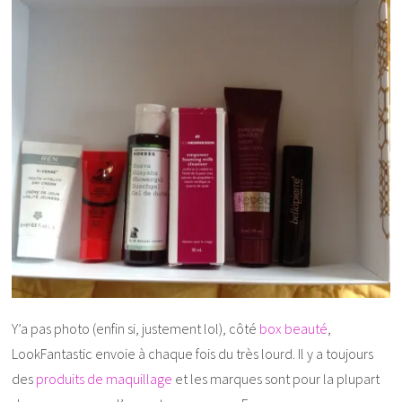
Y’a pas photo (enfin si, justement lol), côté
box beauté
,
LookFantastic envoie à chaque fois du très lourd. Il y a toujours
des
produits de maquillage
et les marques sont pour la plupart