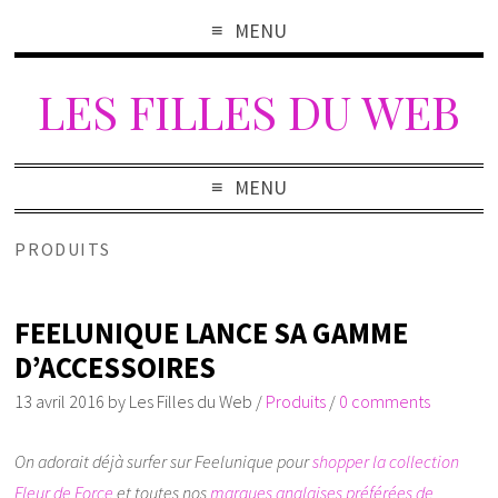
MENU
LES FILLES DU WEB
MENU
PRODUITS
FEELUNIQUE LANCE SA GAMME
D’ACCESSOIRES
13 avril 2016
by
Les Filles du Web
/
Produits
/
0 comments
On adorait déjà surfer sur Feelunique pour
shopper la collection
Fleur de Force
et toutes nos
marques anglaises préférées de