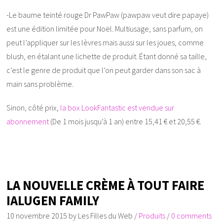
-Le baume teinté rouge Dr PawPaw (pawpaw veut dire papaye)
est une édition limitée pour Noël. Multiusage, sans parfum, on
peut l’appliquer sur les lèvres mais aussi sur les joues, comme
blush, en étalant une lichette de produit. Étant donné sa taille,
c’est le genre de produit que l’on peut garder dans son sac à
main sans problème.
Sinon, côté prix,
la box LookFantastic est vendue sur
abonnement
(De 1 mois jusqu’à 1 an) entre 15,41 € et 20,55 €.
LA NOUVELLE CRÈME À TOUT FAIRE
IALUGEN FAMILY
10 novembre 2015
by
Les Filles du Web
/
Produits
/
0 comments