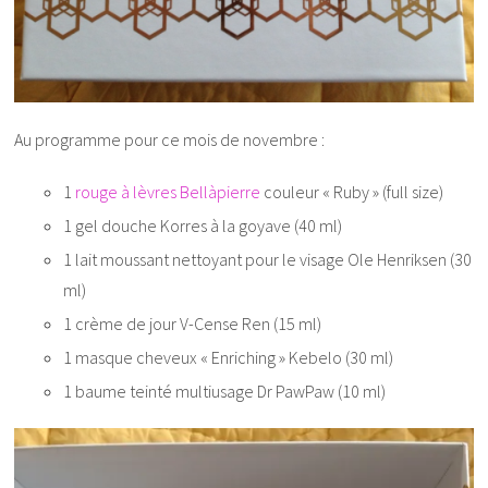
Au programme pour ce mois de novembre :
1
rouge à lèvres Bellàpierre
couleur « Ruby » (full size)
1 gel douche Korres à la goyave (40 ml)
1 lait moussant nettoyant pour le visage Ole Henriksen (30
ml)
1 crème de jour V-Cense Ren (15 ml)
1 masque cheveux « Enriching » Kebelo (30 ml)
1 baume teinté multiusage Dr PawPaw (10 ml)