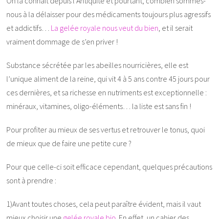
On la connaît depuis l’Antiquité et pourtant, combien sommes-
nous à la délaisser pour des médicaments toujours plus agressifs
et addictifs…
La gelée royale nous veut du bien
, et il serait
vraiment dommage de s’en priver !
Substance sécrétée par les abeilles nourricières, elle est
l’unique aliment de la reine, qui vit 4 à 5 ans contre 45 jours pour
ces dernières, et sa richesse en nutriments est exceptionnelle :
minéraux, vitamines, oligo-éléments… la liste est sans fin !
Pour profiter au mieux de ses vertus et retrouver le tonus, quoi
de mieux que de faire une petite cure ?
Pour que celle-ci soit efficace cependant, quelques précautions
sont à prendre :
1)Avant toutes choses, cela peut paraître évident, mais il vaut
mieux choisir une
gelée royale bio
. En effet, un cahier des