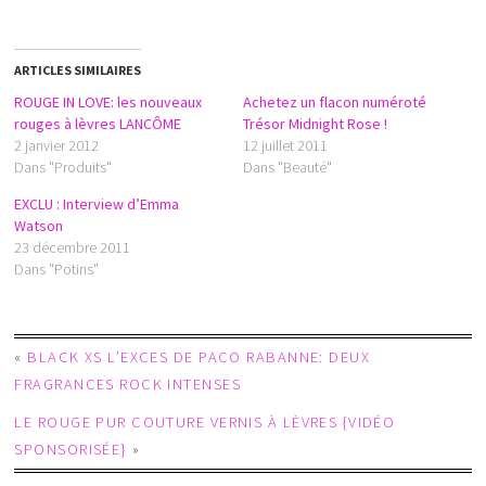
ARTICLES SIMILAIRES
ROUGE IN LOVE: les nouveaux
Achetez un flacon numéroté
rouges à lèvres LANCÔME
Trésor Midnight Rose !
2 janvier 2012
12 juillet 2011
Dans "Produits"
Dans "Beauté"
EXCLU : Interview d’Emma
Watson
23 décembre 2011
Dans "Potins"
«
BLACK XS L’EXCES DE PACO RABANNE: DEUX
FRAGRANCES ROCK INTENSES
LE ROUGE PUR COUTURE VERNIS À LÈVRES {VIDÉO
SPONSORISÉE}
»