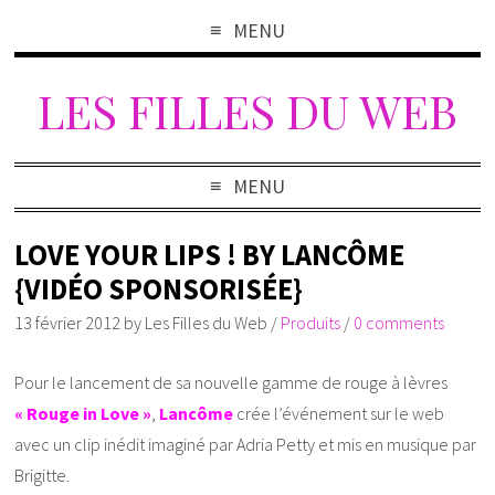
MENU
LES FILLES DU WEB
MENU
LOVE YOUR LIPS ! BY LANCÔME
{VIDÉO SPONSORISÉE}
13 février 2012
by
Les Filles du Web
/
Produits
/
0 comments
Pour le lancement de sa nouvelle gamme de rouge à lèvres
« Rouge in Love »
,
Lancôme
crée l’événement sur le web
avec un clip inédit imaginé par Adria Petty et mis en musique par
Brigitte.