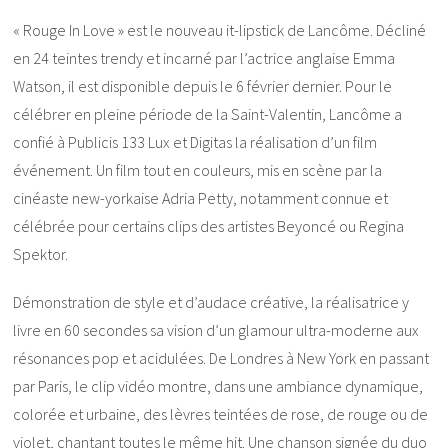
« Rouge In Love » est le nouveau it-lipstick de Lancôme. Décliné
en 24 teintes trendy et incarné par l’actrice anglaise Emma
Watson, il est disponible depuis le 6 février dernier. Pour le
célébrer en pleine période de la Saint-Valentin, Lancôme a
confié à Publicis 133 Lux et Digitas la réalisation d’un film
événement. Un film tout en couleurs, mis en scène par la
cinéaste new-yorkaise Adria Petty, notamment connue et
célébrée pour certains clips des artistes Beyoncé ou Regina
Spektor.
Démonstration de style et d’audace créative, la réalisatrice y
livre en 60 secondes sa vision d’un glamour ultra-moderne aux
résonances pop et acidulées. De Londres à New York en passant
par Paris, le clip vidéo montre, dans une ambiance dynamique,
colorée et urbaine, des lèvres teintées de rose, de rouge ou de
violet, chantant toutes le même hit. Une chanson signée du duo