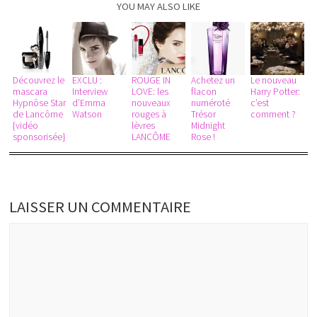
YOU MAY ALSO LIKE
Découvrez le
EXCLU :
ROUGE IN
Achetez un
Le nouveau
mascara
Interview
LOVE: les
flacon
Harry Potter:
Hypnôse Star
d’Emma
nouveaux
numéroté
c’est
de Lancôme
Watson
rouges à
Trésor
comment ?
{vidéo
lèvres
Midnight
sponsorisée}
LANCÔME
Rose !
LAISSER UN COMMENTAIRE