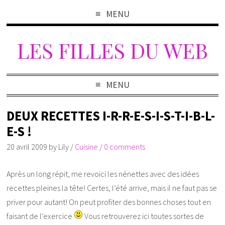
MENU
LES FILLES DU WEB
MENU
DEUX RECETTES I-R-R-E-S-I-S-T-I-B-L-
E-S !
20 avril 2009
by
Lily
/
Cuisine
/
0 comments
Après un long répit, me revoici les nénettes avec des idées
recettes pleines la tête! Certes, l’été arrive, mais il ne faut pas se
priver pour autant! On peut profiter des bonnes choses tout en
faisant de l’exercice
Vous retrouverez ici toutes sortes de