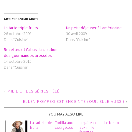
ARTICLES SIMILAIRES
La tarte triple fruits
Un petit déjeuner à l’américaine
26 octobre 2009
30 avril 2009
Dans "Cuisine"
Dans "Cuisine"
Recettes et Cabas : la solution
des gourmandes pressées
14 octobre 2015
Dans "Cuisine"
«
MILIE ET LES SÉRIES TÉLÉ
ELLEN POMPEO EST ENCEINTE (OUI, ELLE AUSSI)
»
YOU MAY ALSO LIKE
La tarte triple
Tortilla aux
Le gâteau
Le bento
fruits
courgettes
aux mille