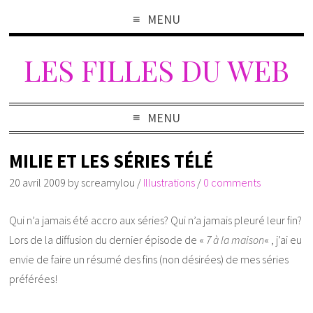
MENU
LES FILLES DU WEB
MENU
MILIE ET LES SÉRIES TÉLÉ
20 avril 2009
by
screamylou
/
Illustrations
/
0 comments
Qui n’a jamais été accro aux séries? Qui n’a jamais pleuré leur fin?
Lors de la diffusion du dernier épisode de «
7 à la maison
« , j’ai eu
envie de faire un résumé des fins (non désirées) de mes séries
préférées!