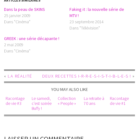
ARTICLES SIMILAIRES
Dans la peau de SKINS
Faking it : la nouvelle série de
25 janvier 2009
MTV !
Dans "Cinéma"
23 septembre 2014
Dans "Télévision"
GREEK : une série décapante !
2 mai 2009
Dans "Cinéma"
«
LA RÉALITÉ
DEUX RECETTES I-R-R-E-S-I-S-T-I-B-L-E-S !
»
YOU MAY ALSO LIKE
Racontage
Le samedi,
Collection
La retraite à
Racontage
de vie #3
c’est soirée
« People »
70 ans
de vie #1
Buffy !
LAISSER UN COMMENTAIRE