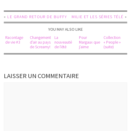
«
LE GRAND RETOUR DE BUFFY
MILIE ET LES SÉRIES TÉLÉ
»
YOU MAY ALSO LIKE
Racontage
Changement
La
Pour
Collection
de vie #3
d’air au pays
nouveauté
Margaux que
« People »
de Screamy!
de l’été
j’aime
(suite)
LAISSER UN COMMENTAIRE