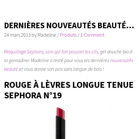
DERNIÈRES NOUVEAUTÉS BEAUTÉ…
24 mars 2013
by
Madeline
/
Produits
/
1 Comment
Maquillage Sephora
,
soin qui fait pousser les cils
, gel douche bio à
la grenadine: Madeline a testé pour vous les dernières
nouveautés
beauté
et vous donne son avis sans langue de bois !
ROUGE À LÈVRES LONGUE TENUE
SEPHORA N°19