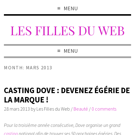
MENU
LES FILLES DU WEB
MENU
MONTH: MARS 2013
CASTING DOVE : DEVENEZ ÉGÉRIE DE
LA MARQUE !
28 mars 2013
by
Les Filles du Web
/
Beauté
/
0 comments
Pour la troisième année consécutive, Dove organise un grand
casting
national afin de trouver ses 50 prochaines égéries. Des