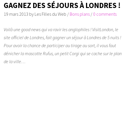
GAGNEZ DES SÉJOURS À LONDRES !
19 mars 2013
by
Les Filles du Web
/
Bons plans
/
0 comments
Voilà une good news qui va ravir les anglophiles ! VisitLondon, le
site officiel de Londres, fait gagner un séjour à Londres de 5 nuits !
Pour avoir la chance de participer au tirage au sort, il vous faut
dénicher la mascotte Rufus, un petit Corgi qui se cache sur le plan
de la ville…