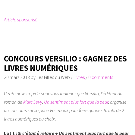
Article sponsorisé
CONCOURS VERSILIO : GAGNEZ DES
LIVRES NUMÉRIQUES
20 mars 2013
by
Les Filles du Web
/
Livres
/
0 comments
Petite news rapide pour vous indiquer que Versilio, l’éditeur du
roman de
Marc Levy
,
Un sentiment plus fort que la peur
, organise
un concours sur sa page Facebook pour faire gagner 10 lots de 2
livres numériques au choix :
Lot 1 :
Si c’était à refaire
+
Un sentiment plus fort que la peur