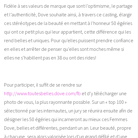
Fidèle à ses valeurs de marque que sont l’optimisme, le partage
et l’authenticité, Dove souhaite ainsi, à travers ce casting, élargir
ces stéréotypes de la beauté en mettant à l’honneur 50 égéries
qui ont ce petit plus qui leur appartient, cette différence qui les
rend belles et uniques. Pour qu’elles puissent prendre confiance
en elles et arrêter de penser qu’elles sont moches même si
elles ne s’habillent pas en 38 ou ont des rides!
Pour participer, il suffit de se rendre sur
http://www.toutesbelles.dove.com/fb
et d’y télécharger une
photo de vous, la plus rayonnante possible. Sur un « top 100 »
sélectionné par les internautes, un jury se réunira ensuite afin de
désigner les 50 égéries qui incarneront au mieux ces Femmes
Dove, belles et différentes, pendant un an. Leur beauté, propre
à chacune, sera alors valorisée lors d’un grand défilé et d’une