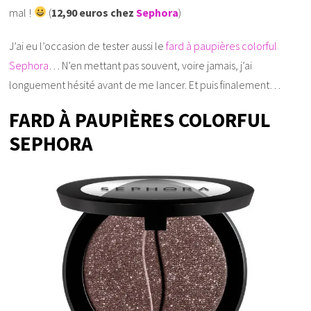
mal !
(
12,90 euros chez
Sephora
)
J’ai eu l’occasion de tester aussi le
fard à paupières colorful
Sephora
… N’en mettant pas souvent, voire jamais, j’ai
longuement hésité avant de me lancer. Et puis finalement…
FARD À PAUPIÈRES COLORFUL
SEPHORA