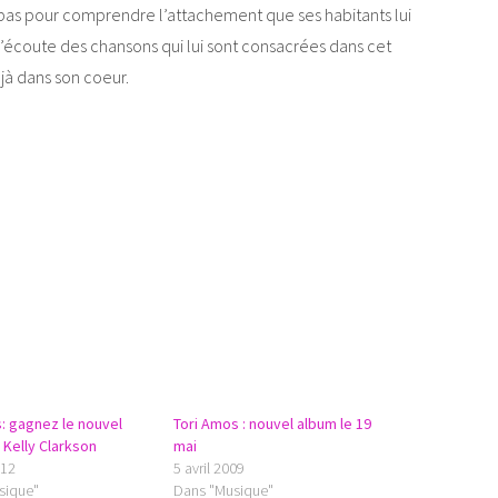
à-bas pour comprendre l’attachement que ses habitants lui
 l’écoute des chansons qui lui sont consacrées dans cet
éjà dans son coeur.
: gagnez le nouvel
Tori Amos : nouvel album le 19
 Kelly Clarkson
mai
012
5 avril 2009
sique"
Dans "Musique"