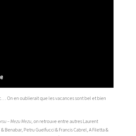
c… On en oublierait que les vacances sont bel et bien
rsu – Mezu Mezu
, on retrouve entre autres Laurent
 & Benabar, Petru Guelfucci & Francis Cabrel, A Filetta &