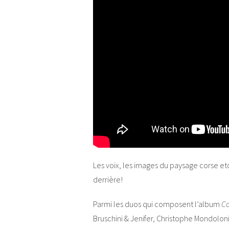
Les voix, les images du paysage corse et
derrière!
Parmi les duos qui composent l’album
Co
Bruschini & Jenifer, Christophe Mondoloni