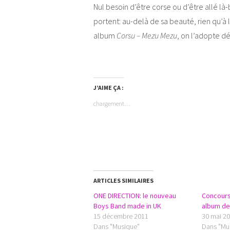
Nul besoin d’être corse ou d’être allé l
portent: au-delà de sa beauté, rien qu’à
album
Corsu – Mezu Mezu
, on l’adopte d
J’AIME ÇA :
chargement…
ARTICLES SIMILAIRES
ONE DIRECTION: le nouveau
Concours
Boys Band made in UK
album de
15 décembre 2011
30 mai 2
Dans "Musique"
Dans "Mu