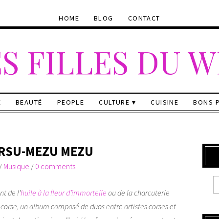
HOME
BLOG
CONTACT
S FILLES DU 
E
BEAUTÉ
PEOPLE
CULTURE
CUISINE
BONS 
ORSU-MEZU MEZU
/
Musique
/
0 comments
t de l’
huile à la fleur d’immortelle
ou de la charcuterie
orse, un album composé de duos entre artistes corses et