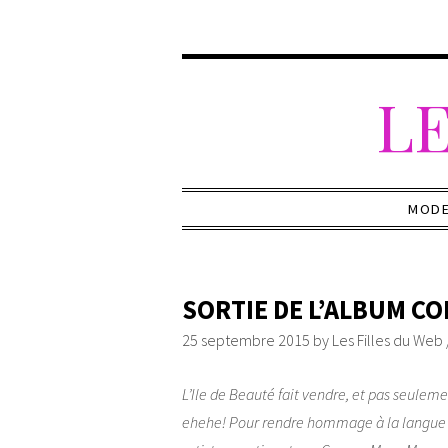
LE
MOD
SORTIE DE L’ALBUM C
25 septembre 2015
by
Les Filles du Web
L’Ile de Beauté fait vendre, et pas seulemen
ehehe! Pour rendre hommage à la langue c