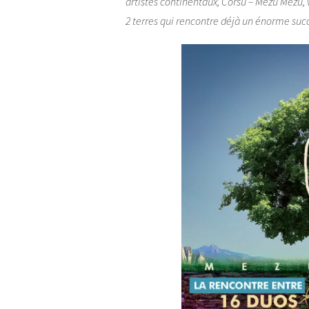
artistes continentaux, Corsu – Mezu Mezu, 
2 terres qui rencontre déjà un énorme suc