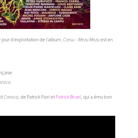
jour d’exploitation de l’album,
Corsu – Mezu Mezu
est en
nçaise
orsica
it
Corsica
, de Patrick Fiori et
Patrick Bruel
, qui a ému bon