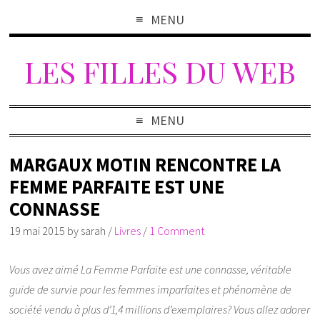
MENU
LES FILLES DU WEB
MENU
MARGAUX MOTIN RENCONTRE LA
FEMME PARFAITE EST UNE
CONNASSE
19 mai 2015
by
sarah
/
Livres
/
1 Comment
Vous avez aimé La Femme Parfaite est une connasse, véritable
guide de survie pour les femmes imparfaites et phénomène de
société vendu à plus d’1,4 millions d’exemplaires? Vous allez adorer