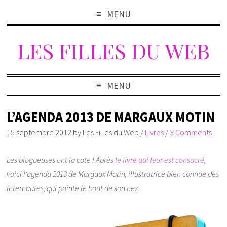
MENU
LES FILLES DU WEB
MENU
L’AGENDA 2013 DE MARGAUX MOTIN
15 septembre 2012
by
Les Filles du Web
/
Livres
/
3 Comments
Les blogueuses ont la cote ! Après
le livre qui leur est consacré
,
voici l’agenda 2013 de Margaux Motin, illustratrice bien connue des
internautes, qui pointe le bout de son nez.