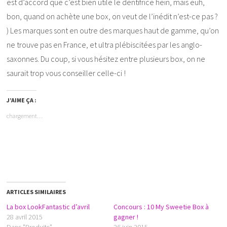
est d’accord que c’est bien utile le dentifrice hein, mais euh,
bon, quand on achète une box, on veut de l’inédit n’est-ce pas ?
) Les marques sont en outre des marques haut de gamme, qu’on
ne trouve pas en France, et ultra plébiscitées par les anglo-
saxonnes. Du coup, si vous hésitez entre plusieurs box, on ne
saurait trop vous conseiller celle-ci !
J’AIME ÇA :
chargement…
ARTICLES SIMILAIRES
La box LookFantastic d’avril
Concours : 10 My Sweetie Box à
28 avril 2015
gagner !
Dans "Produits"
26 juin 2015