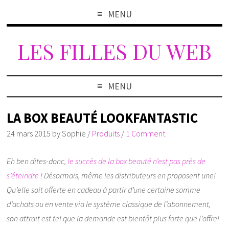
MENU
LES FILLES DU WEB
MENU
LA BOX BEAUTÉ LOOKFANTASTIC
24 mars 2015
by
Sophie
/
Produits
/
1 Comment
Eh ben dites-donc,
le succès de la box beauté n’est pas près de
s’éteindre
! Désormais, même les distributeurs en proposent une!
Qu’elle soit offerte en cadeau à partir d’une certaine somme
d’achats ou en vente via le système classique de l’abonnement,
son attrait est tel que la demande est bientôt plus forte que l’offre!