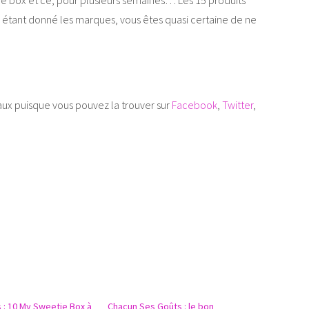
e box et ce, pour plusieurs semaines… Les 15 produits
t, étant donné les marques, vous êtes quasi certaine de ne
iaux puisque vous pouvez la trouver sur
Facebook
,
Twitter
,
 : 10 My Sweetie Box à
Chacun Ses Goûts : le bon