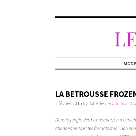
LE
MOD
LA BETROUSSE FROZEN
2 février 2015
by
Juliette
/
Produits
/
1 C
Dans la jungle des box beauté, on a déniché 
abonnements et les formats mini. Son no