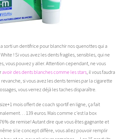
 sorti un dentifrice pour blanchir nos quenottes qui a
hite ! Si vous avez les dents fragiles, sensibles, qui ne
es, vous pouvez y aller. Attention cependant, ne vous
ur
avoir des dents blanches comme les stars
, il vous faudra
 revanche, si vous avez les dents ternies par la cigarette
ssages, vous verrez déjà les taches disparaître.
size+1 mois offert de coach sportif en ligne, ça fait
ormalement… 139 euros. Mais comme c’est la box
t 76% de remise! Autant dire que vous êtes gagnante et
ême si le concept diffère, vous allez pouvoir remplir