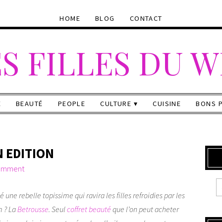
HOME
BLOG
CONTACT
S FILLES DU 
E
BEAUTÉ
PEOPLE
CULTURE
CUISINE
BONS 
 EDITION
omment
une rebelle topissime qui ravira les filles refroidies par les
m ? La
Betrousse
. Seul
coffret beauté
que l’on peut acheter