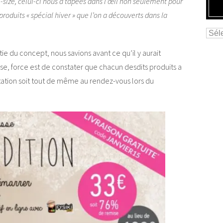
l-size, celui-ci nous a tapées dans l’œil non seulement pour
produits « spécial hiver » que l’on a découverts dans la
e du concept, nous savions avant ce qu’il y aurait
e, force est de constater que chacun desdits produits a
tation soit tout de même au rendez-vous lors du