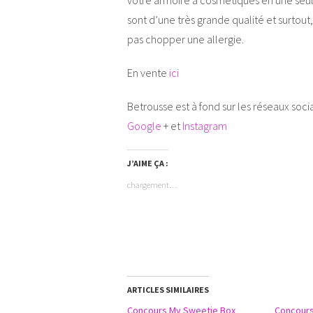
votre armoire à cosmétiques en une seul
sont d’une très grande qualité et surtou
pas chopper une allergie.
En vente
ici
Betrousse est à fond sur les réseaux soc
Google
+ et
Instagram
J’AIME ÇA :
chargement…
ARTICLES SIMILAIRES
Concours My Sweetie Box
Concours