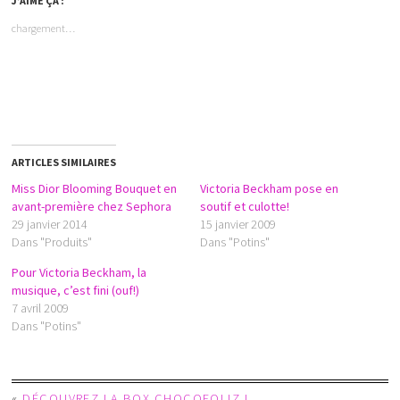
J’AIME ÇA :
chargement…
ARTICLES SIMILAIRES
Miss Dior Blooming Bouquet en
Victoria Beckham pose en
avant-première chez Sephora
soutif et culotte!
29 janvier 2014
15 janvier 2009
Dans "Produits"
Dans "Potins"
Pour Victoria Beckham, la
musique, c’est fini (ouf!)
7 avril 2009
Dans "Potins"
«
DÉCOUVREZ LA BOX CHOCOFOLIZ !