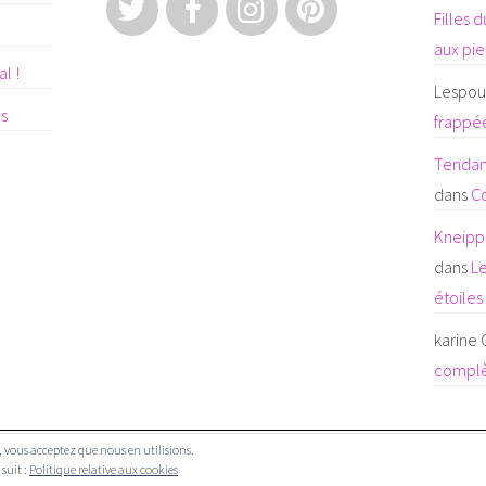
Filles 
aux pi
l !
Lespoul
es
frappée
Tendanc
dans
C
Kneipp 
dans
Le
étoiles
karine
complè
te, vous acceptez que nous en utilisions.
© COPYRIGHT LES FILLES DU WEB 2019.
 suit :
Politique relative aux cookies