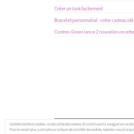
Créer un look facilement
Bracelet personnalisé : votre cadeau idéa
Contrex Green lance 2 nouvelles recett
Confidentialité et cookies : ce site utilise des cookies. En continuant à naviguer sur ce si
Pour en savoir plus, y compris sur la façon de contrôler les cookies, reportez-vous à ce qui