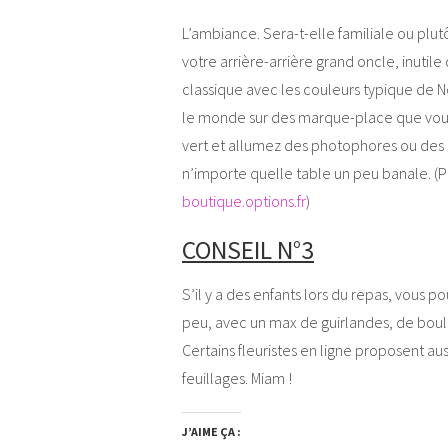
L’ambiance. Sera-t-elle familiale ou plu
votre arrière-arrière grand oncle, inutil
classique avec les couleurs typique de N
le monde sur des marque-place que vou
vert et allumez des photophores ou des b
n’importe quelle table un peu banale. (Po
boutique.options.fr
)
CONSEIL N°3
S’il y a des enfants lors du repas, vous 
peu, avec un max de guirlandes, de boules
Certains fleuristes en ligne proposent au
feuillages. Miam !
J’AIME ÇA :