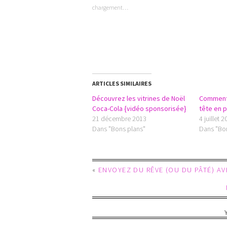
chargement…
ARTICLES SIMILAIRES
Découvrez les vitrines de Noël
Comment 
Coca-Cola {vidéo sponsorisée}
tête en 
21 décembre 2013
4 juillet 
Dans "Bons plans"
Dans "Bo
«
ENVOYEZ DU RÊVE (OU DU PÂTÉ) AV