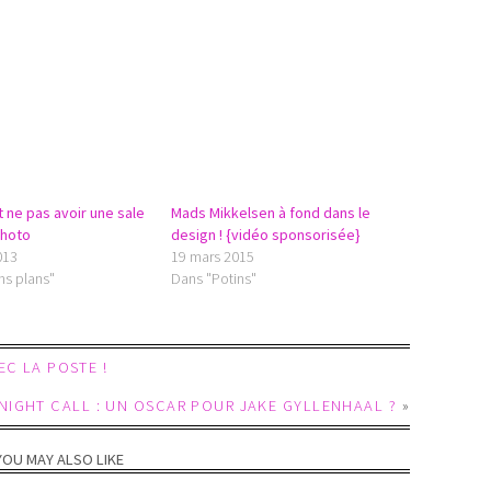
ne pas avoir une sale
Mads Mikkelsen à fond dans le
photo
design ! {vidéo sponsorisée}
2013
19 mars 2015
ns plans"
Dans "Potins"
EC LA POSTE !
NIGHT CALL : UN OSCAR POUR JAKE GYLLENHAAL ?
»
YOU MAY ALSO LIKE