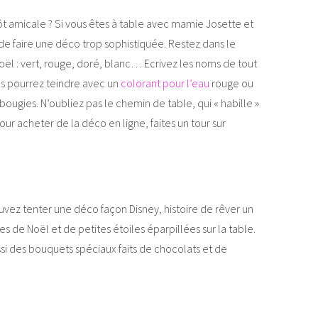
tôt amicale ? Si vous êtes à table avec mamie Josette et
e de faire une déco trop sophistiquée. Restez dans le
oël : vert, rouge, doré, blanc… Ecrivez les noms de tout
s pourrez teindre avec un
colorant pour l’eau
rouge ou
ougies. N’oubliez pas le chemin de table, qui « habille »
ur acheter de la déco en ligne, faites un tour sur
pouvez tenter une déco façon Disney, histoire de rêver un
 de Noël et de petites étoiles éparpillées sur la table.
ssi des bouquets spéciaux faits de chocolats et de