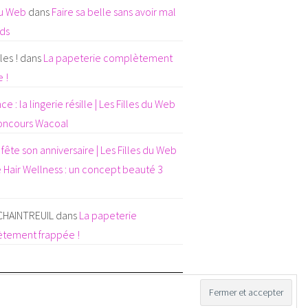
du Web
dans
Faire sa belle sans avoir mal
eds
es !
dans
La papeterie complètement
 !
e : la lingerie résille | Les Filles du Web
oncours Wacoal
fête son anniversaire | Les Filles du Web
 Hair Wellness : un concept beauté 3
 CHAINTREUIL
dans
La papeterie
tement frappée !