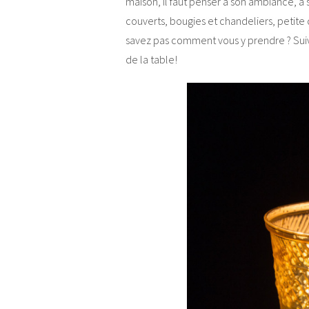
maison, il faut penser à son ambiance, à s
couverts, bougies et chandeliers, petite 
savez pas comment vous y prendre ? Suiv
de la table!