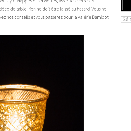
on style. Nappes et serviettes, assiettes, verres et
déco de table: rien ne doit être laissé au hasard. Vous ne
ez nos conseils et vous passerez pour la Valérie Damidot