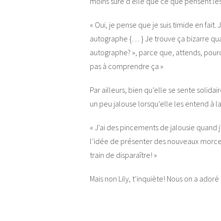
moins sûre d’elle que ce que pensent l
« Oui, je pense que je suis timide en fa
autographe {… } Je trouve ça bizarre qua
autographe? », parce que, attends, pour
pas à comprendre ça »
Par ailleurs, bien qu’elle se sente solida
un peu jalouse lorsqu’elle les entend à la
« J’ai des pincements de jalousie quand j
l’idée de présenter des nouveaux morcea
train de disparaître! »
Mais non Lily, t’inquiète! Nous on a adoré