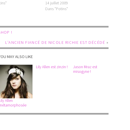
ins"
14 juillet 2009
Dans "Potins"
SHOP !
L’ANCIEN FIANCÉ DE NICOLE RICHIE EST DÉCÉDÉ
»
YOU MAY ALSO LIKE
Lily Allen est zinzin !
Jason Mraz est
misogyne !
Lily Allen
métamorphosée