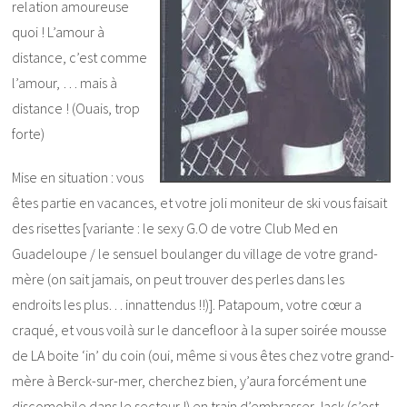
relation amoureuse
quoi ! L’amour à
distance, c’est comme
l’amour, … mais à
distance ! (Ouais, trop
forte)
Mise en situation : vous
êtes partie en vacances, et votre joli moniteur de ski vous faisait
des risettes [variante : le sexy G.O de votre Club Med en
Guadeloupe / le sensuel boulanger du village de votre grand-
mère (on sait jamais, on peut trouver des perles dans les
endroits les plus… innattendus !!)]. Patapoum, votre cœur a
craqué, et vous voilà sur le dancefloor à la super soirée mousse
de LA boite ‘in’ du coin (oui, même si vous êtes chez votre grand-
mère à Berck-sur-mer, cherchez bien, y’aura forcément une
discomobile dans le secteur !) en train d’embrasser Jack (c’est