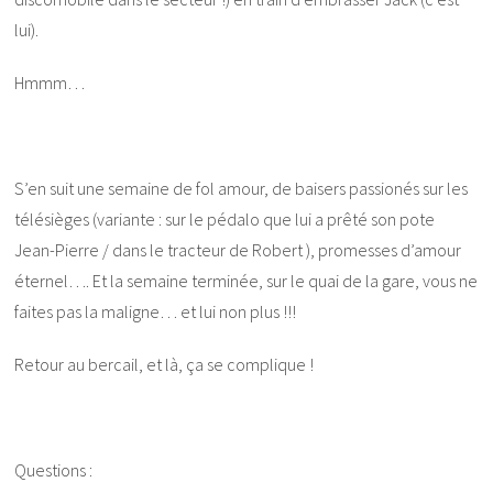
lui).
Hmmm…
S’en suit une semaine de fol amour, de baisers passionés sur les
télésièges (variante : sur le pédalo que lui a prêté son pote
Jean-Pierre / dans le tracteur de Robert ), promesses d’amour
éternel…. Et la semaine terminée, sur le quai de la gare, vous ne
faites pas la maligne… et lui non plus !!!
Retour au bercail, et là, ça se complique !
Questions :