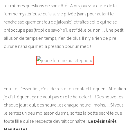
les mêmes questions de son côté ! Alors jouez la carte de la
femme mystérieuse qui a sa vie privée (sans pour autant le
rendre sadiquement fou de jalousie) et faites celle qui ne se
préoccupe pas (trop) de savoir s’il est fidèle ou non… Une petit
allusion de temps en temps, rien de plus. Il n’y a rien de pire
qu’une nana qui met la pression pour un mec !
Ensuite, l’essentiel, c’est de rester en contact fréquent. Attention
je dis fréquent ça ne veut pas dire le harceler !!!!! Des nouvelles
chaque jour : oui, des nouvelles chaque heure : moins….Si vous
le sentez un peu molasson du sms, sortez la botte secrète que
toute fille qui se respecte devrait connaître :
Le Désintérêt
Manifeste !