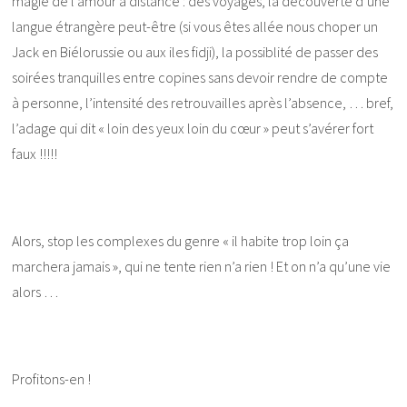
magie de l’amour à distance : des voyages, la découverte d’une
langue étrangère peut-être (si vous êtes allée nous choper un
Jack en Biélorussie ou aux iles fidji), la possiblité de passer des
soirées tranquilles entre copines sans devoir rendre de compte
à personne, l’intensité des retrouvailles après l’absence, … bref,
l’adage qui dit « loin des yeux loin du cœur » peut s’avérer fort
faux !!!!!
Alors, stop les complexes du genre « il habite trop loin ça
marchera jamais », qui ne tente rien n’a rien ! Et on n’a qu’une vie
alors …
Profitons-en !