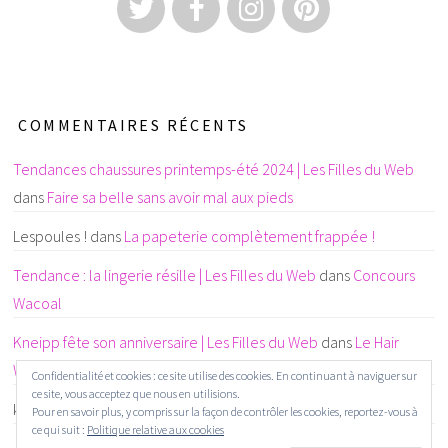
COMMENTAIRES RÉCENTS
Tendances chaussures printemps-été 2024 | Les Filles du Web
dans
Faire sa belle sans avoir mal aux pieds
Lespoules !
dans
La papeterie complètement frappée !
Tendance : la lingerie résille | Les Filles du Web
dans
Concours
Wacoal
Kneipp fête son anniversaire | Les Filles du Web
dans
Le Hair
Wellness : un concept beauté 3 étoiles
Confidentialité et cookies : ce site utilise des cookies. En continuant à naviguer sur
ce site, vous acceptez que nous en utilisions.
karine CHAINTREUIL
dans
La papeterie complètement frappée !
Pour en savoir plus, y compris sur la façon de contrôler les cookies, reportez-vous à
ce qui suit :
Politique relative aux cookies