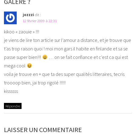
GALÈRE ?
jozzzi
dit :
12 février 2009 à 22:31
kikoo « zaouie » !!!
je viens de lire ton article sur l’amour a distance, et je trouve que
t’as trop raison quoi ! moi mon gars il habite en finlande et sa se
passe super bien!!!
… on se fait confiance et c’est ca qui est
mega cool
voila je trouve en + que ta des super qualités litteraires, tecris
troooop bien, jai trop rigolé !!!!!
kissssss
Répondre
LAISSER UN COMMENTAIRE