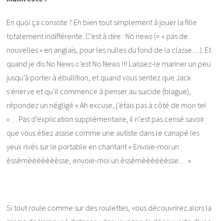
En quoi ça consiste ? Eh bien tout simplement à jouer la fille
totalement indifférente. C’est à dire : No news (= « pas de
nouvelles » en anglais, pour les nulles du fond de la classe…). Et
quand je dis No News c’est No News !!! Laissez-le mariner un peu
jusqu’à porter à ébullition, et quand vous sentez que Jack
s’énerve et qu’il commence à penser au suicide (blague),
répondez un négligé « Ah excuse, j’étais pas à côté de mon tel
»… Pas d’explication supplémentaire, il n’est pas censé savoir
que vous étiez assise comme une autiste dans le canapé les
yeux rivés sur le portable en chantant « Envoie-moi un
éssèmèèèèèèèsse, envoie-moi un éssèmèèèèèèsse… »
Si tout roule comme sur des roulettes, vous découvrirez alors la