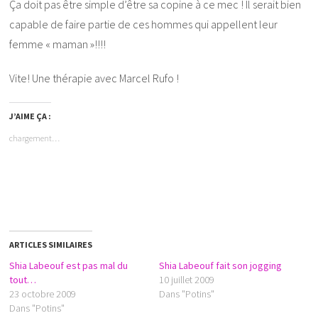
Ça doit pas être simple d’être sa copine à ce mec ! Il serait bien
capable de faire partie de ces hommes qui appellent leur
femme « maman »!!!!
Vite! Une thérapie avec Marcel Rufo !
J’AIME ÇA :
chargement…
ARTICLES SIMILAIRES
Shia Labeouf est pas mal du
Shia Labeouf fait son jogging
tout…
10 juillet 2009
23 octobre 2009
Dans "Potins"
Dans "Potins"