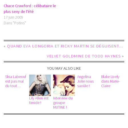
Chace Crawford : célibataire le
plus sexy de l’été
17 juin 2009
Dans "Potins"
«
QUAND EVA LONGORIA ET RICKY MARTIN SE DÉGUISENT…
VELVET GOLDMINE DE TODD HAYNES
»
YOU MAY ALSO LIKE
Shia Labeouf
Angelina
Blake Lively
est pas mal
Jolie nous
dans Marie-
du tout…
saoûle !
Claire
Lily Allen est
Interview du
timide !
groupe
MUTINE !