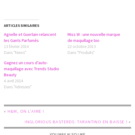
ARTICLES SIMILAIRES
Agnelle et Guerlain relancent
Miss W : une nouvelle marque
les Gants Parfumés
de maquillage bio
13 février 2014
22 octobre 2013
Dans "News"
Dans "Produits"
Gagnez un cours d’auto-
maquillage avec Trends Studio
Beauty
4 avril 2014
Dans "Adresses"
«
H&M, ON L’AIME !
INGLORIOUS BASTERDS: TARANTINO EN BAISSE !
»
YOU MAY ALSO LIKE