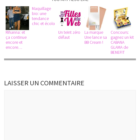
Maquillage
bio: une
tendance
chic et écolo
Rihanna: et
Un teint zéro
La marque
Concours:
ça continue
défaut
Une lance sa
gagnez un kit
encore et
BB Cream !
CABANA
encore…
GLAMA de
BENEFIT
LAISSER UN COMMENTAIRE