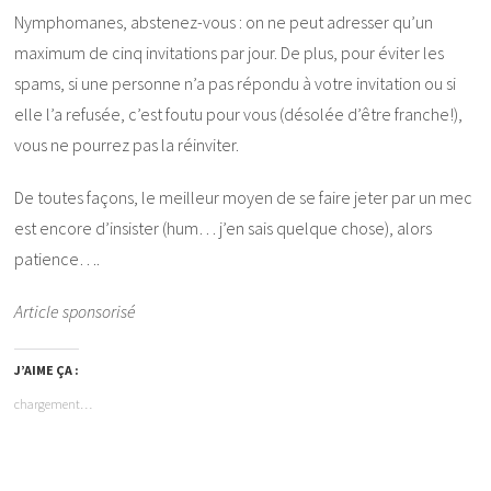
Nymphomanes, abstenez-vous : on ne peut adresser qu’un
maximum de cinq invitations par jour. De plus, pour éviter les
spams, si une personne n’a pas répondu à votre invitation ou si
elle l’a refusée, c’est foutu pour vous (désolée d’être franche!),
vous ne pourrez pas la réinviter.
De toutes façons, le meilleur moyen de se faire jeter par un mec
est encore d’insister (hum… j’en sais quelque chose), alors
patience….
Article sponsorisé
J’AIME ÇA :
chargement…