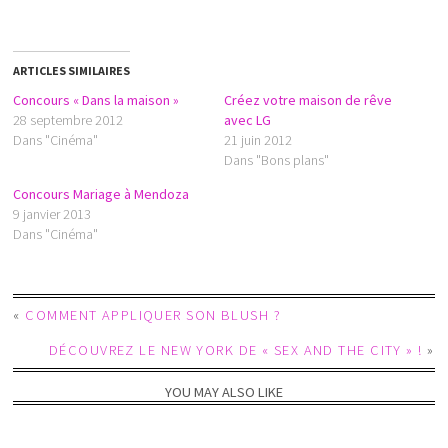
ARTICLES SIMILAIRES
Concours « Dans la maison »
Créez votre maison de rêve
28 septembre 2012
avec LG
Dans "Cinéma"
21 juin 2012
Dans "Bons plans"
Concours Mariage à Mendoza
9 janvier 2013
Dans "Cinéma"
«
COMMENT APPLIQUER SON BLUSH ?
DÉCOUVREZ LE NEW YORK DE « SEX AND THE CITY » !
»
YOU MAY ALSO LIKE