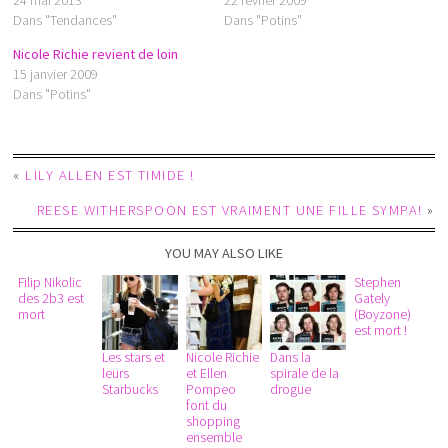
24 mai 2013
22 février 2009
Dans "Tendances"
Dans "Potins"
Nicole Richie revient de loin
15 janvier 2009
Dans "Potins"
«
LILY ALLEN EST TIMIDE !
REESE WITHERSPOON EST VRAIMENT UNE FILLE SYMPA!
»
YOU MAY ALSO LIKE
Filip Nikolic
Stephen
des 2b3 est
Gately
mort
(Boyzone)
est mort !
Les stars et
Nicole Richie
Dans la
leurs
et Ellen
spirale de la
Starbucks
Pompeo
drogue
font du
shopping
ensemble