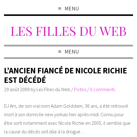
MENU
LES FILLES DU WEB
MENU
L’ANCIEN FIANCÉ DE NICOLE RICHIE
EST DÉCÉDÉ
29 août 2009
by
Les Filles du Web
/
Potins
/
0 comments
DJ Am, de son vrai nom Adam Goldstein, 36 ans, a été retrouvé
mort à son domicile new yorkais hier après-midi. Connu pour
être sorti notamment avec Nicole Richie en 2005, il semble que
la cause du décès soit dûe à la drogue…