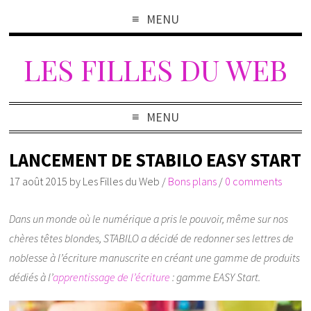
MENU
LES FILLES DU WEB
MENU
LANCEMENT DE STABILO EASY START
17 août 2015
by
Les Filles du Web
/
Bons plans
/
0 comments
Dans un monde où le numérique a pris le pouvoir, même sur nos
chères têtes blondes, STABILO a décidé de redonner ses lettres de
noblesse à l’écriture manuscrite en créant une gamme de produits
dédiés à l’
apprentissage de l’écriture
: gamme EASY Start.