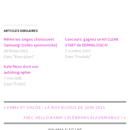
ARTICLES SIMILAIRES
Même les singes choisissent
Concours: gagnez un kit CLEAN
Samsung! {vidéo sponsorisée}
START de DERMALOGICA!
28 février 2013
2 octobre 2010
Dans "Bons plans"
Dans "Produits"
Kate Moss écrit son
autobiographie
7 mai 2009
Dans "Potins"
«
EMMA ET CHLOÉ : LA BOX BIJOUX DE JUIN 2015
AVEC HELLO BANK! CÉLÉBRONS #LAVIEMOBILE !
»
YOU MAY ALSO LIKE