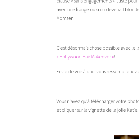
clause « sans engagements ». Juste pour v
avec une frange ou si on devenait blon
Momsen.
C’est désormais chose possible avec le lo
« Hollywood Hair Makeover »
!
Envie de voir à quoi vous ressemblieriez
Vous n’avez qu’à télécharger votre photo
et cliquer sur la vignette de la jolie Katie.