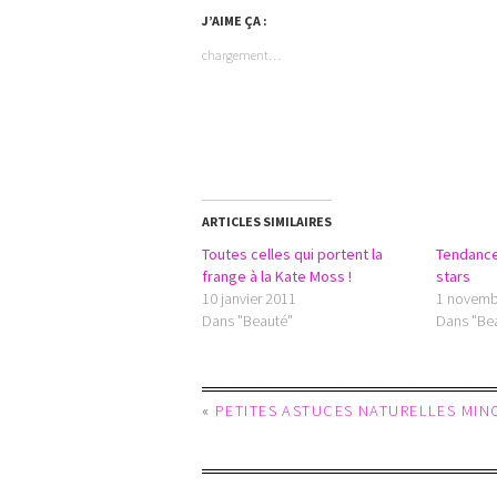
J’AIME ÇA :
chargement…
ARTICLES SIMILAIRES
Toutes celles qui portent la
Tendance
frange à la Kate Moss !
stars
10 janvier 2011
1 novemb
Dans "Beauté"
Dans "Be
«
PETITES ASTUCES NATURELLES MIN