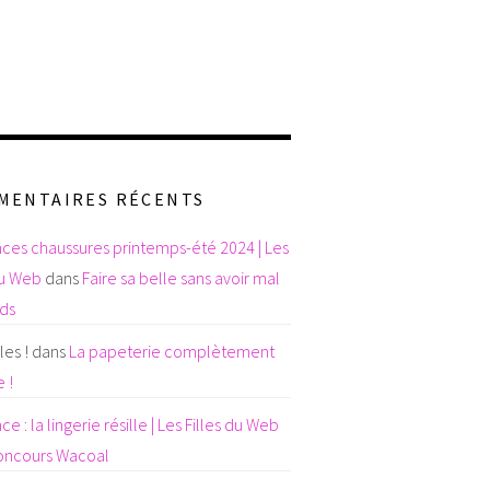
MENTAIRES RÉCENTS
ces chaussures printemps-été 2024 | Les
du Web
dans
Faire sa belle sans avoir mal
eds
es !
dans
La papeterie complètement
 !
e : la lingerie résille | Les Filles du Web
oncours Wacoal