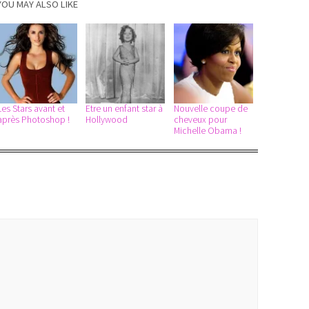
YOU MAY ALSO LIKE
Les Stars avant et
Etre un enfant star à
Nouvelle coupe de
après Photoshop !
Hollywood
cheveux pour
Michelle Obama !