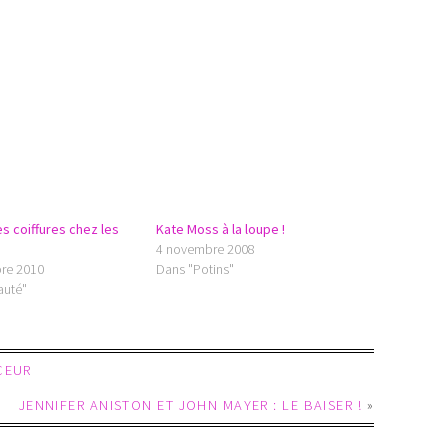
s coiffures chez les
Kate Moss à la loupe !
4 novembre 2008
re 2010
Dans "Potins"
auté"
CEUR
JENNIFER ANISTON ET JOHN MAYER : LE BAISER !
»