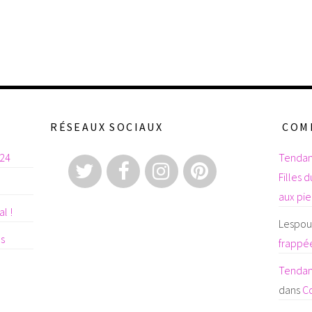
RÉSEAUX SOCIAUX
COM
024
Tendan
Filles 
aux pi
l !
Lespoul
es
frappée
Tendanc
dans
C