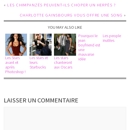
«
LES CHIMPANZÉS PEUVENT-ILS CHOPER UN HERPÈS ?
CHARLOTTE GAINSBOURG VOUS OFFRE UNE SONG
»
YOU MAY ALSO LIKE
Pourquoi le
Les people
jean
inutiles
boyfriend est
une
mauvaise
Les Stars
Les stars et
Les stars
idée
avant et
leurs
chanteront
après
Starbucks
aux Oscars
Photoshop !
LAISSER UN COMMENTAIRE