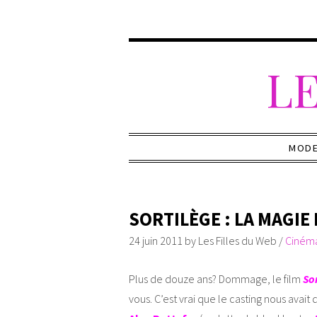
LE
MOD
SORTILÈGE : LA MAGIE
24 juin 2011
by
Les Filles du Web
/
Ciném
Plus de douze ans? Dommage, le film
So
vous. C’est vrai que le casting nous avait