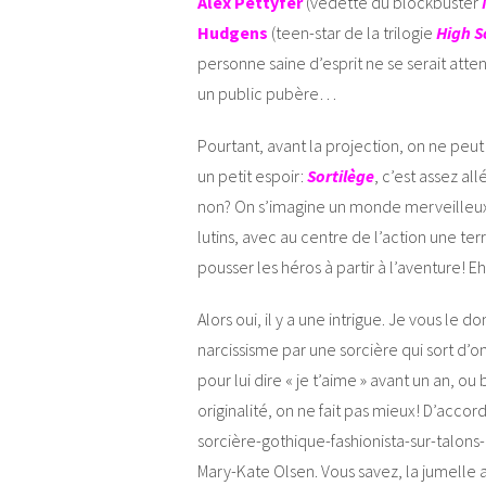
Alex Pettyfer
(vedette du blockbuster
Hudgens
(teen-star de la trilogie
High S
personne saine d’esprit ne se serait atte
un public pubère…
Pourtant, avant la projection, on ne peu
un petit espoir:
Sortilège
, c’est assez al
non? On s’imagine un monde merveilleux
lutins, avec au centre de l’action une ter
pousser les héros à partir à l’aventure! E
Alors oui, il y a une intrigue. Je vous le
narcissisme par une sorcière qui sort d’o
pour lui dire « je t’aime » avant un an, ou
originalité, on ne fait pas mieux! D’accord,
sorcière-gothique-fashionista-sur-talon
Mary-Kate Olsen. Vous savez, la jumelle