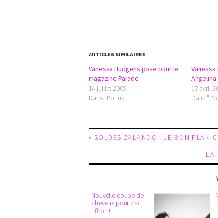
ARTICLES SIMILAIRES
Vanessa Hudgens pose pour le
Vanessa
magazine Parade
Angelina 
14 juillet 2009
17 avril 2
Dans "Potins"
Dans "Pot
«
SOLDES ZALANDO : LE BON PLAN C
LA
Nouvelle coupe de
cheveux pour Zac
Effron !