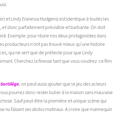
uoi.
er) et Lindy (Vanessa Hudgens) est identique à toutes les
s, et donc parfaitement prévisible et barbante. On doit
celé. Exemple: pour réunir nos deux protagonistes dans
es producteurs n’ont pas trouvé mieux qu’une histoire
s, qui ne sert que de prétexte pour que Lindy
mant. Cherchez la finesse tant que vous voudrez: ce film
r
Sortilège
, on peut aussi ajouter que le jeu des acteurs
t, vous pourrez donc rester buller à la maison sans mauvaise
-chose. Sauf peut-être la première et unique scène qui
orse nu faisant ses abdos matinaux. A croire que mannequin