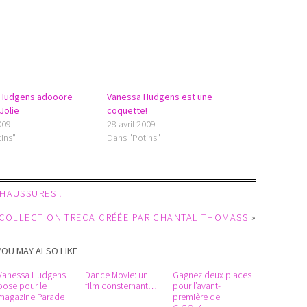
 Hudgens adooore
Vanessa Hudgens est une
Jolie
coquette!
009
28 avril 2009
ins"
Dans "Potins"
HAUSSURES !
 COLLECTION TRECA CRÉÉE PAR CHANTAL THOMASS
»
YOU MAY ALSO LIKE
Vanessa Hudgens
Dance Movie: un
Gagnez deux places
pose pour le
film consternant…
pour l’avant-
magazine Parade
première de