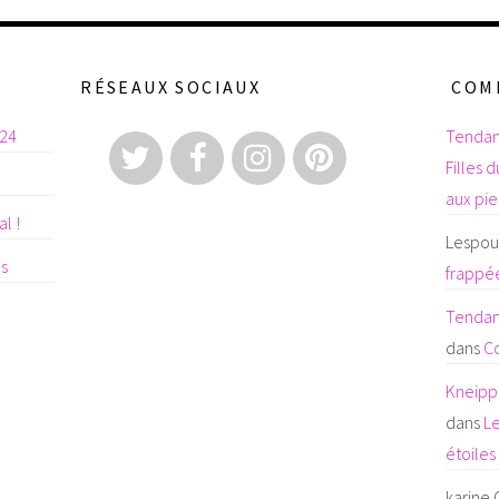
RÉSEAUX SOCIAUX
COM
024
Tendan
Filles 
aux pi
l !
Lespoul
es
frappée
Tendanc
dans
C
Kneipp 
dans
Le
étoiles
karine