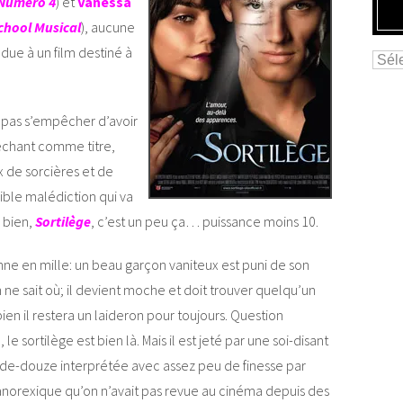
Numéro 4
) et
Vanessa
chool Musical
), aucune
ndue à un film destiné à
t pas s’empêcher d’avoir
léchant comme titre,
 de sorcières et de
rible malédiction qui va
h bien,
Sortilège
, c’est un peu ça… puissance moins 10.
 donne en mille: un beau garçon vaniteux est puni de son
n ne sait où; il devient moche et doit trouver quelqu’un
 bien il restera un laideron pour toujours. Question
 le sortilège est bien là. Mais il est jeté par une soi-disant
s-de-douze interprétée avec assez peu de finesse par
 anorexique qu’on n’avait pas revue au cinéma depuis des