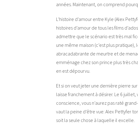
années. Maintenant, on comprend pourq
L’histoire d’amour entre Kyle (Alex Pettyf
histoires d’amour de tous les films d’ado
admettre que le scénario est très mal fi
une même maison (c’est plus pratique), l
abracadabrante de meurtre et de menace
emménage chez son prince plus très char
en est dépourvu.
Et si on veut jeter une dernière pierre su
laisse franchement à désirer. Le 6 juille
conscience, vous n’aurez pas raté grand
vaut la peine d’être vue: Alex Pettyfer t
soit la seule chose à laquelle il excelle.