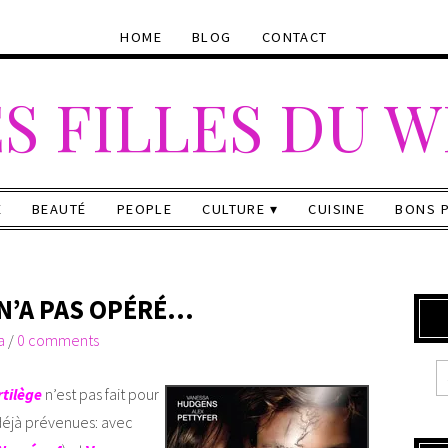
HOME
BLOG
CONTACT
S FILLES DU 
E
BEAUTÉ
PEOPLE
CULTURE
CUISINE
BONS 
 N’A PAS OPÉRÉ…
a
/
0 comments
rtilège
n’est pas fait pour
 déjà prévenues: avec