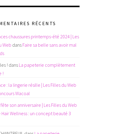
MENTAIRES RÉCENTS
ces chaussures printemps-été 2024 | Les
du Web
dans
Faire sa belle sans avoir mal
eds
es !
dans
La papeterie complètement
 !
e : la lingerie résille | Les Filles du Web
oncours Wacoal
fête son anniversaire | Les Filles du Web
 Hair Wellness : un concept beauté 3
 CHAINTREUIL
dans
La papeterie