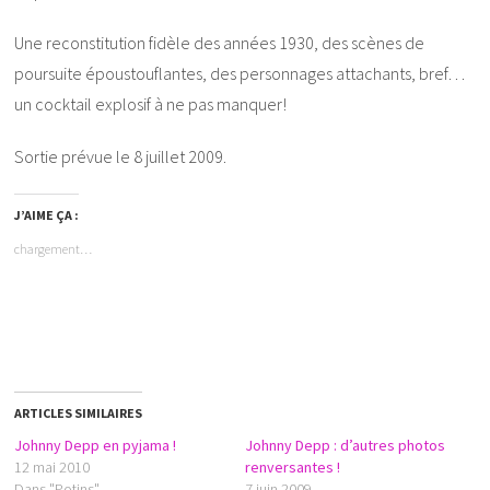
Une reconstitution fidèle des années 1930, des scènes de
poursuite époustouflantes, des personnages attachants, bref…
un cocktail explosif à ne pas manquer!
Sortie prévue le 8 juillet 2009.
J’AIME ÇA :
chargement…
ARTICLES SIMILAIRES
Johnny Depp en pyjama !
Johnny Depp : d’autres photos
12 mai 2010
renversantes !
Dans "Potins"
7 juin 2009