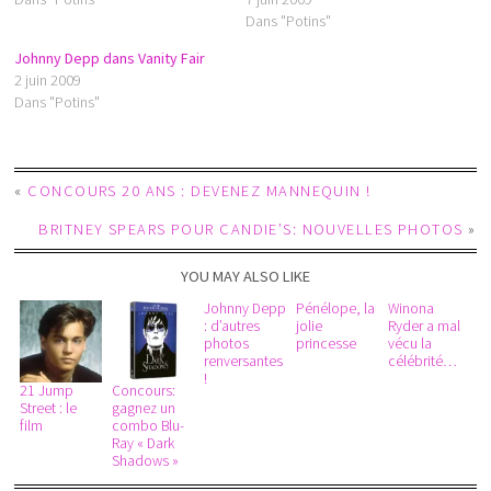
Dans "Potins"
Johnny Depp dans Vanity Fair
2 juin 2009
Dans "Potins"
«
CONCOURS 20 ANS : DEVENEZ MANNEQUIN !
BRITNEY SPEARS POUR CANDIE’S: NOUVELLES PHOTOS
»
YOU MAY ALSO LIKE
Johnny Depp
Pénélope, la
Winona
: d’autres
jolie
Ryder a mal
photos
princesse
vécu la
renversantes
célébrité…
!
21 Jump
Concours:
Street : le
gagnez un
film
combo Blu-
Ray « Dark
Shadows »