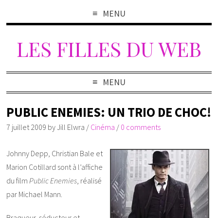
MENU
LES FILLES DU WEB
MENU
PUBLIC ENEMIES: UN TRIO DE CHOC!
7 juillet 2009
by
Jill Elwra
/
Cinéma
/
0 comments
Johnny Depp, Christian Bale et
Marion Cotillard sont à l’affiche
du film
Public Enemies
, réalisé
par Michael Mann.
Braqueur, séducteur et