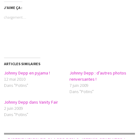
J’AIME ÇA :
chargement…
ARTICLES SIMILAIRES
Johnny Depp en pyjama !
Johnny Depp : d’autres photos
12 mai 2010
renversantes !
Dans "Potins"
7 juin 2009
Dans "Potins"
Johnny Depp dans Vanity Fair
2 juin 2009
Dans "Potins"