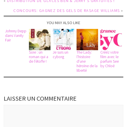
«
DISTRIBUTION DE GLACES BEN & JERRY’S GRATUITES !
CONCOURS: GAGNEZ DES GELS DE RASAGE WILLIAMS
»
YOU MAY ALSO LIKE
Johnny Depp
dans Vanity
Fair
Soie : un
Je suis un
The Lady:
Crééz votre
roman qui a
cyborg
l’histoire
film avec le
de l’étoffe !
d’une
parfum See
héroïne de la
by Chloé
liberté
LAISSER UN COMMENTAIRE