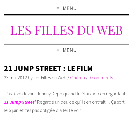
MENU
LES FILLES DU WEB
MENU
21 JUMP STREET : LE FILM
23 mai 2012
by
Les Filles du Web
/
Cinéma
/
0 comments
T’as rêvé devant Johnny Depp quand tu étais ado en regardant
21 Jump Street
? Regarde un peu ce qu’ils en ont fait… Ça sort
le 6 juin et t’es pas obligée d’aller le voir.