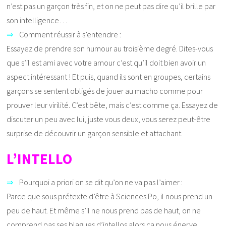
n’est pas un garçon très fin, et on ne peut pas dire qu’il brille par
son intelligence…
⇒
Comment réussir à s’entendre :
Essayez de prendre son humour au troisième degré. Dites-vous
que s’il est ami avec votre amour c’est qu’il doit bien avoir un
aspect intéressant ! Et puis, quand ils sont en groupes, certains
garçons se sentent obligés de jouer au macho comme pour
prouver leur virilité. C’est bête, mais c’est comme ça. Essayez de
discuter un peu avec lui, juste vous deux, vous serez peut-être
surprise de découvrir un garçon sensible et attachant.
L’INTELLO
⇒
Pourquoi a priori on se dit qu’on ne va pas l’aimer :
Parce que sous prétexte d’être à Sciences Po, il nous prend un
peu de haut. Et même s’il ne nous prend pas de haut, on ne
comprend pas ses blagues d’intellos alors ça nous énerve.