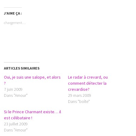
J’AIME ÇA :
chargement…
ARTICLES SIMILAIRES
Oui, je suis une salope, et alors
Le radar à crevard, ou
?
comment détecter la
7 juin 2009
crevardise?
Dans "Amour"
29 mars 2009
Dans "boîte"
Si le Prince Charmant existe… il
est célibataire !
23 juillet 2009
Dans "Amour"