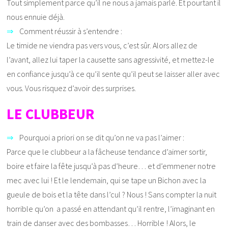
Tout simplement parce qu’il ne nous a jamais parlé. Et pourtant il
nous ennuie déjà.
⇒
Comment réussir à s’entendre :
Le timide ne viendra pas vers vous, c’est sûr. Alors allez de
l’avant, allez lui taper la causette sans agressivité, et mettez-le
en confiance jusqu’à ce qu’il sente qu’il peut se laisser aller avec
vous. Vous risquez d’avoir des surprises.
LE CLUBBEUR
⇒
Pourquoi a priori on se dit qu’on ne va pas l’aimer :
Parce que le clubbeur a la fâcheuse tendance d’aimer sortir,
boire et faire la fête jusqu’à pas d’heure… et d’emmener notre
mec avec lui ! Et le lendemain, qui se tape un Bichon avec la
gueule de bois et la tête dans l’cul ? Nous ! Sans compter la nuit
horrible qu’on a passé en attendant qu’il rentre, l’imaginant en
train de danser avec des bombasses… Horrible ! Alors, le