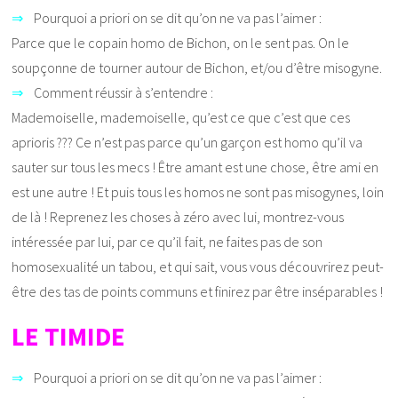
⇒
Pourquoi a priori on se dit qu’on ne va pas l’aimer :
Parce que le copain homo de Bichon, on le sent pas. On le
soupçonne de tourner autour de Bichon, et/ou d’être misogyne.
⇒
Comment réussir à s’entendre :
Mademoiselle, mademoiselle, qu’est ce que c’est que ces
aprioris ??? Ce n’est pas parce qu’un garçon est homo qu’il va
sauter sur tous les mecs ! Être amant est une chose, être ami en
est une autre ! Et puis tous les homos ne sont pas misogynes, loin
de là ! Reprenez les choses à zéro avec lui, montrez-vous
intéressée par lui, par ce qu’il fait, ne faites pas de son
homosexualité un tabou, et qui sait, vous vous découvrirez peut-
être des tas de points communs et finirez par être inséparables !
LE TIMIDE
⇒
Pourquoi a priori on se dit qu’on ne va pas l’aimer :