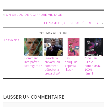
«
UN SALON DE COIFFURE VINTAGE
LE SAMEDI, C’EST SOIRÉE BUFFY !
»
YOU MAY ALSO LIKE
Les voisins
Comment
Le radar à
Des
“She Can
interpréter
crevard, ou
bouquins
DJ”: le
ses regards ?
comment
« spécial
concours DJ
détecter la
filles »
100%
crevardise?
féminin
LAISSER UN COMMENTAIRE