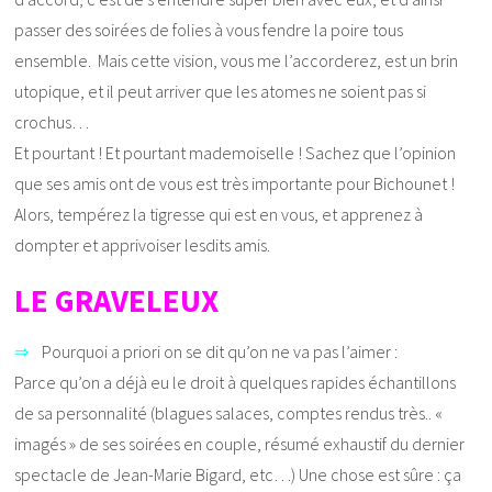
passer des soirées de folies à vous fendre la poire tous
ensemble. Mais cette vision, vous me l’accorderez, est un brin
utopique, et il peut arriver que les atomes ne soient pas si
crochus…
Et pourtant ! Et pourtant mademoiselle ! Sachez que l’opinion
que ses amis ont de vous est très importante pour Bichounet !
Alors, tempérez la tigresse qui est en vous, et apprenez à
dompter et apprivoiser lesdits amis.
LE GRAVELEUX
⇒
Pourquoi a priori on se dit qu’on ne va pas l’aimer :
Parce qu’on a déjà eu le droit à quelques rapides échantillons
de sa personnalité (blagues salaces, comptes rendus très.. «
imagés » de ses soirées en couple, résumé exhaustif du dernier
spectacle de Jean-Marie Bigard, etc…) Une chose est sûre : ça