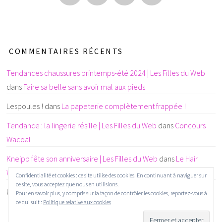
COMMENTAIRES RÉCENTS
Tendances chaussures printemps-été 2024 | Les Filles du Web
dans
Faire sa belle sans avoir mal aux pieds
Lespoules !
dans
La papeterie complètement frappée !
Tendance : la lingerie résille | Les Filles du Web
dans
Concours
Wacoal
Kneipp fête son anniversaire | Les Filles du Web
dans
Le Hair
Wellness : un concept beauté 3 étoiles
Confidentialité et cookies : ce site utilise des cookies. En continuant à naviguer sur
ce site, vous acceptez que nous en utilisions.
karine CHAINTREUIL
dans
La papeterie complètement frappée !
Pour en savoir plus, y compris sur la façon de contrôler les cookies, reportez-vous à
ce qui suit :
Politique relative aux cookies