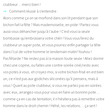
clubbeur… merci bien !
⇒
Comment réussir à s’entendre :
Alors comme ça on se morfond dans son lit pendant que son
bichon fait la fête ? Mais mademoiselle, en piste ! Partez vous
aussi vous déhancher jusqu’à l’aube ! C’est vous la seule
bombasse qu’embrassera votre chéri ! Vous vous ferez du
clubbeur un super pote, et vous pourrez enfin partager la tête
dans l’cul de votre homme le lendemain matin! Youhou !
Pas fêtarde ? Ne restez pas à la maison toute seule ! Allez dormir
chez une copine, ou faites une contre-soirée ciné/resto avec
vos potes à vous.. et croyez-moi, si votre bichon-frisé en est bien
un, ce n’est pas aux godiches siliconées qu’il pensera, mais à
vous ! Quant au pote clubbeur, si vous ne partez pas en soirées
avec eux, arrangez-vous pour vous en faire un bonnnn pote…
comme ça en cas de tentation, il n’hésitera pas à remettre votre
homme dans le droit chemin ! Héhé, les relations… ça sert !