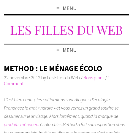
MENU
LES FILLES DU WEB
MENU
METHOD : LE MÉNAGE ÉCOLO
22 novembre 2012
by
Les Filles du Web
/
Bons plans
/
1
Comment
C’est bien connu, les californiens sont dingues d’écologie.
Prononcez le mot « nature » et vous verrez un grand sourire se
dessiner sur leur visage. Alors forcément, quand la marque de
produits ménagers
écolo-chics Method a fait son apparition dans
les supermarchés, inutile de dire que le carton ne s’est pas fait