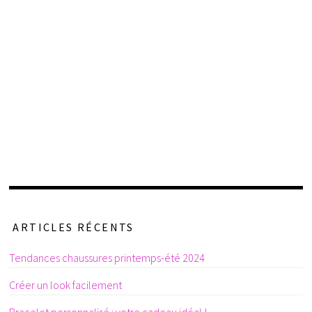
ARTICLES RÉCENTS
Tendances chaussures printemps-été 2024
Créer un look facilement
Bracelet personnalisé : votre cadeau idéal !