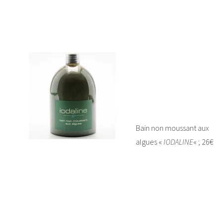
Bain non moussant aux
algues «
IODALINE
« ; 26€