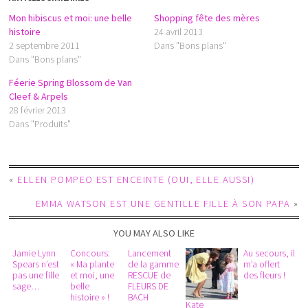
Mon hibiscus et moi: une belle
Shopping fête des mères
histoire
24 avril 2013
2 septembre 2011
Dans "Bons plans"
Dans "Bons plans"
Féerie Spring Blossom de Van
Cleef & Arpels
28 février 2013
Dans "Produits"
«
ELLEN POMPEO EST ENCEINTE (OUI, ELLE AUSSI)
EMMA WATSON EST UNE GENTILLE FILLE À SON PAPA
»
YOU MAY ALSO LIKE
Jamie Lynn
Concours:
Lancement
Au secours, il
Spears n’est
« Ma plante
de la gamme
m’a offert
pas une fille
et moi, une
RESCUE de
des fleurs !
sage…
belle
FLEURS DE
histoire » !
BACH
Kate