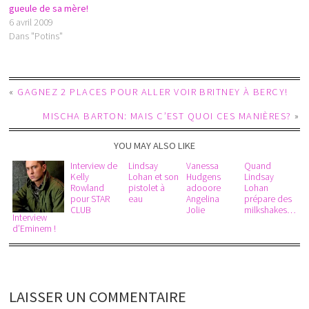
gueule de sa mère!
6 avril 2009
Dans "Potins"
«
GAGNEZ 2 PLACES POUR ALLER VOIR BRITNEY À BERCY!
MISCHA BARTON: MAIS C’EST QUOI CES MANIÈRES?
»
YOU MAY ALSO LIKE
Interview de
Lindsay
Vanessa
Quand
Kelly
Lohan et son
Hudgens
Lindsay
Rowland
pistolet à
adooore
Lohan
pour STAR
eau
Angelina
prépare des
CLUB
Jolie
milkshakes…
Interview
d’Eminem !
LAISSER UN COMMENTAIRE