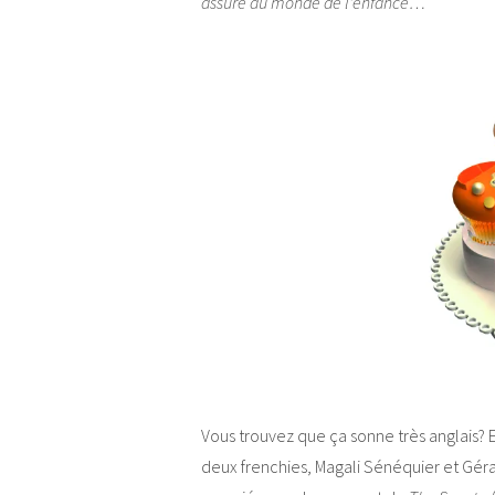
assuré au monde de l’enfance…
Vous trouvez que ça sonne très anglais? 
deux frenchies, Magali Sénéquier et Géral