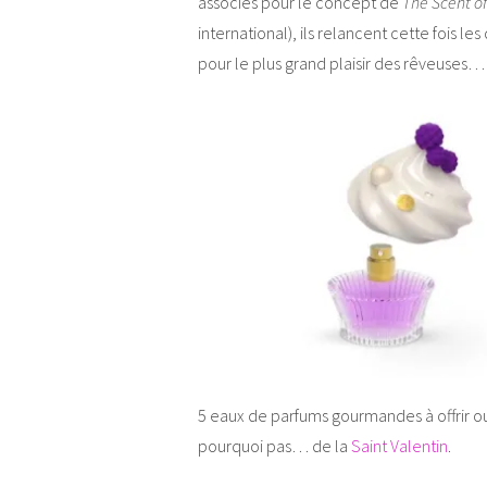
associés pour le concept de
The Scent o
international), ils relancent cette fois le
pour le plus grand plaisir des rêveuses…
5 eaux de parfums gourmandes à offrir ou à 
pourquoi pas… de la
Saint Valentin
.