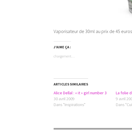
Vaporisateur de 30ml au prix de 45 euros
J’AIME ÇA :
chargement…
ARTICLES SIMILAIRES
Alice Dellal : « it » girl number 3
La folie 
30 avril 2009
9 avril 20
Dans "Inspirations"
Dans "Cui