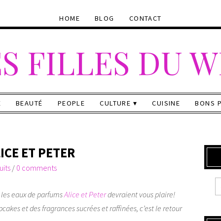
HOME
BLOG
CONTACT
S FILLES DU 
E
BEAUTÉ
PEOPLE
CULTURE
CUISINE
BONS 
ICE ET PETER
uits
/
0 comments
, les eaux de parfums
Alice et Peter
devraient vous plaire!
akes et des fragrances sucrées et raffinées, c’est le retour