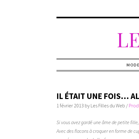
LE
MOD
IL ÉTAIT UNE FOIS… AL
1 février 2013
by
Les Filles du Web
/
Prod
Si vous avez gardé une âme de petite fille
Avec des flacons à croquer en forme de cupc