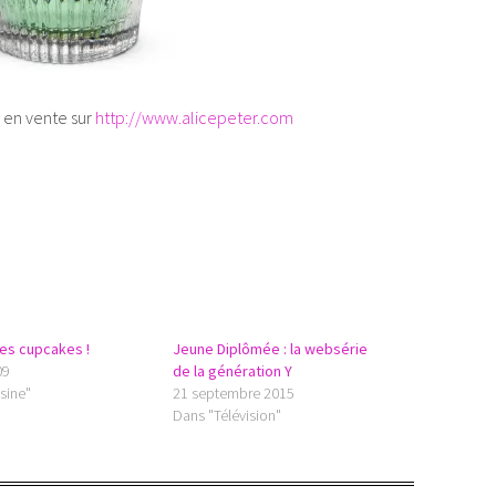
 en vente sur
http://www.alicepeter.com
des cupcakes !
Jeune Diplômée : la websérie
09
de la génération Y
sine"
21 septembre 2015
Dans "Télévision"