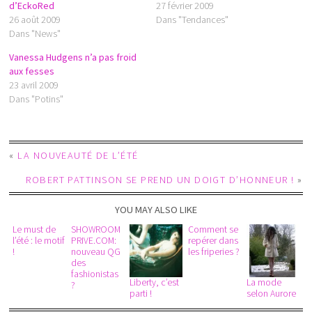
d’EckoRed
27 février 2009
26 août 2009
Dans "Tendances"
Dans "News"
Vanessa Hudgens n’a pas froid
aux fesses
23 avril 2009
Dans "Potins"
«
LA NOUVEAUTÉ DE L’ÉTÉ
ROBERT PATTINSON SE PREND UN DOIGT D’HONNEUR !
»
YOU MAY ALSO LIKE
Le must de
SHOWROOM
Comment se
l’été : le motif
PRIVE.COM:
repérer dans
!
nouveau QG
les friperies ?
des
fashionistas
Liberty, c’est
La mode
?
parti !
selon Aurore