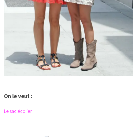
On le veut :
Le sac écolier