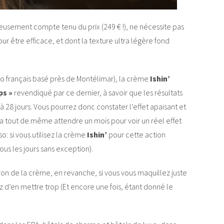
eusement compte tenu du prix (249 € !), ne nécessite pas
r être efficace, et dont la texture ultra légère fond
bo français basé près de Montélimar), la crème
Ishin’
ps »
revendiqué par ce dernier, à savoir que les résultats
à 28 jours. Vous pourrez donc constater l’effet apaisant et
dra tout de même attendre un mois pour voir un réel effet
rso: si vous utilisez la crème
Ishin’
pour cette action
 tous les jours sans exception).
tion de la crème, en revanche, si vous vous maquillez juste
ez d’en mettre trop (Et encore une fois, étant donné le