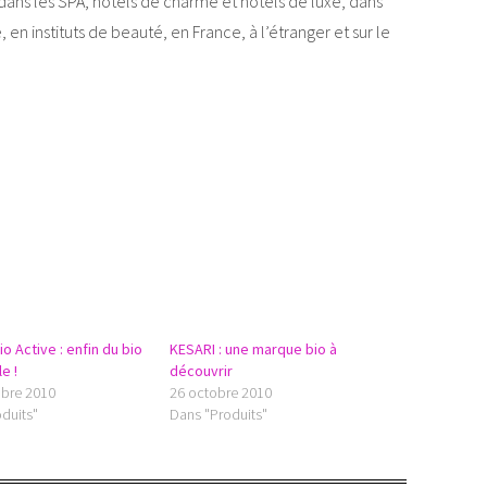
ans les SPA, hôtels de charme et hôtels de luxe, dans
n instituts de beauté, en France, à l’étranger et sur le
io Active : enfin du bio
KESARI : une marque bio à
e !
découvrir
bre 2010
26 octobre 2010
duits"
Dans "Produits"