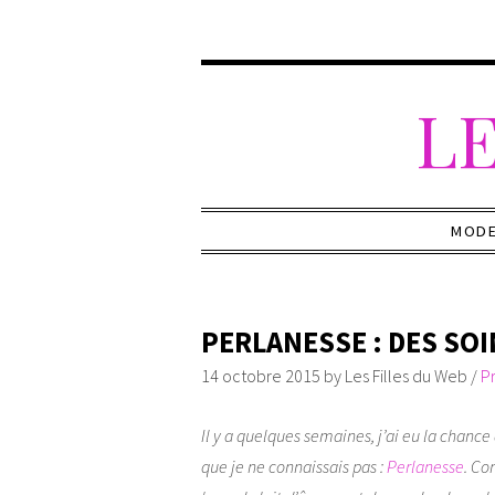
LE
MOD
PERLANESSE : DES SOI
14 octobre 2015
by
Les Filles du Web
/
P
Il y a quelques semaines, j’ai eu la chan
que je ne connaissais pas :
Perlanesse
. Co