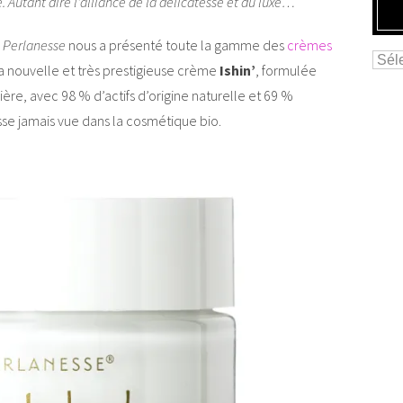
. Autant dire l’alliance de la délicatesse et du luxe…
e
Perlanesse
nous a présenté toute la gamme des
crèmes
la nouvelle et très prestigieuse crème
Ishin’
, formulée
ière, avec 98 % d’actifs d’origine naturelle et 69 %
esse jamais vue dans la cosmétique bio.