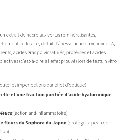
 un extrait de nacre aux vertus reminéralisantes,
llement cellulaire; du lait d’ânesse riche en vitamines A,
éments, acides gras polyinsaturés, protéines et acides
ctivés (c’est-à-dire à l’effet prouvé) lors de tests in vitro
loute les imperfections par effet d’optique)
elle et une fraction purifiée d’acide hyaluronique
oleuca
(action anti-inflammatoire)
e fleurs du Sophora du Japon
(protège la peau de
tion)