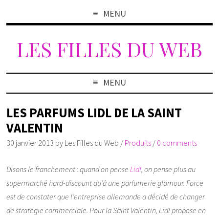
MENU
LES FILLES DU WEB
MENU
LES PARFUMS LIDL DE LA SAINT
VALENTIN
30 janvier 2013
by
Les Filles du Web
/
Produits
/
0 comments
Disons le franchement : quand on pense
Lidl
, on pense plus au
supermarché hard-discount qu’à une parfumerie glamour. Force
est de constater que l’entreprise allemande a décidé de changer
de stratégie commerciale. Pour la Saint Valentin, Lidl propose en