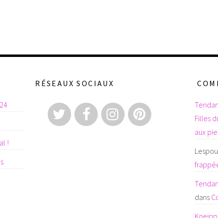
RÉSEAUX SOCIAUX
COM
024
Tendan
Filles 
aux pi
l !
Lespoul
es
frappée
Tendanc
dans
C
Kneipp 