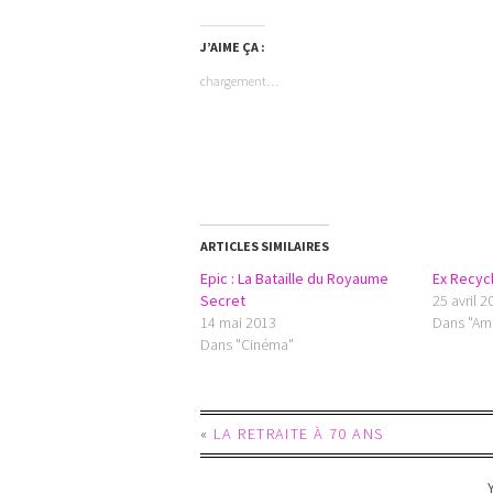
J’AIME ÇA :
chargement…
ARTICLES SIMILAIRES
Epic : La Bataille du Royaume
Ex Recycl
Secret
25 avril 2
14 mai 2013
Dans "Am
Dans "Cinéma"
«
LA RETRAITE À 70 ANS