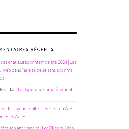
MENTAIRES RÉCENTS
ces chaussures printemps-été 2024 | Les
du Web
dans
Faire sa belle sans avoir mal
eds
es !
dans
La papeterie complètement
 !
e : la lingerie résille | Les Filles du Web
oncours Wacoal
fête son anniversaire | Les Filles du Web