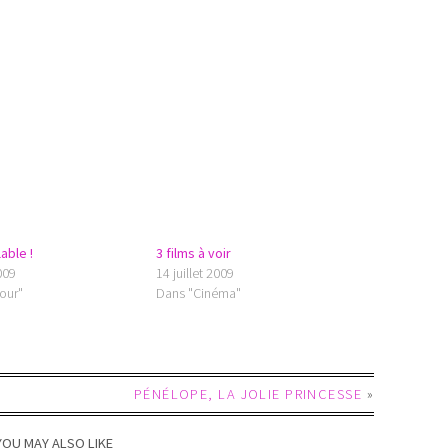
able !
3 films à voir
009
14 juillet 2009
our"
Dans "Cinéma"
PÉNÉLOPE, LA JOLIE PRINCESSE
»
YOU MAY ALSO LIKE