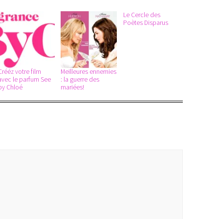
Le Cercle des
Poètes Disparus
Crééz votre film
Meilleures ennemies
avec le parfum See
: la guerre des
by Chloé
mariées!