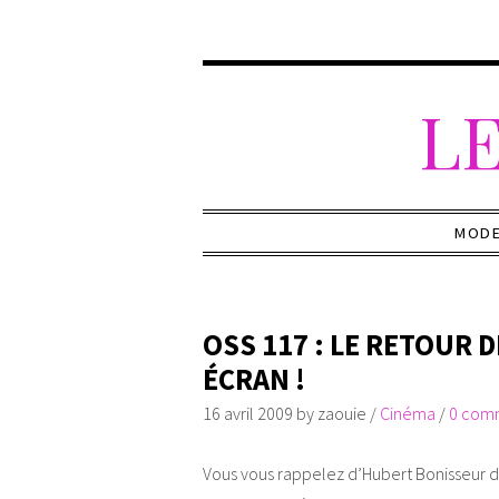
LE
MOD
OSS 117 : LE RETOUR
ÉCRAN !
16 avril 2009
by
zaouie
/
Cinéma
/
0 com
Vous vous rappelez d’Hubert Bonisseur de