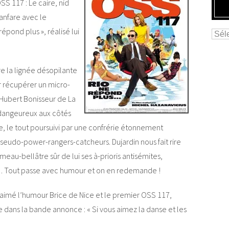
SS 117 : Le caire, nid
fanfare avec le
épond plus », réalisé lui
vre la lignée désopilante
r récupérer un micro-
 Hubert Bonisseur de La
i dangeureux aux côtés
, le tout poursuivi par une confrérie étonnement
seudo-power-rangers-catcheurs. Dujardin nous fait rire
eau-bellâtre sûr de lui ses à-prioris antisémites,
s… Tout passe avec humour et on en redemande !
z aimé l’humour Brice de Nice et le premier OSS 117,
dans la bande annonce : « Si vous aimez la danse et les