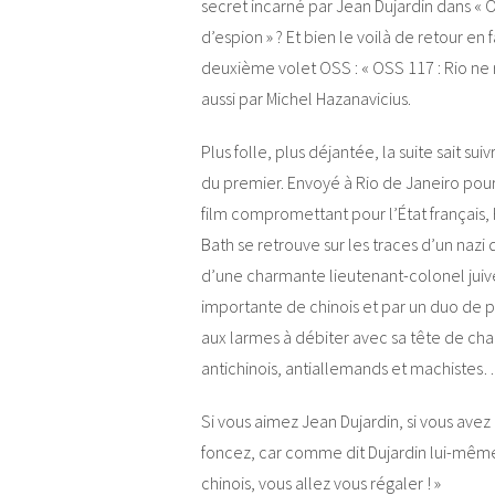
secret incarné par Jean Dujardin dans « O
d’espion » ? Et bien le voilà de retour en 
deuxième volet OSS : « OSS 117 : Rio ne r
aussi par Michel Hazanavicius.
Plus folle, plus déjantée, la suite sait sui
du premier. Envoyé à Rio de Janeiro pou
film compromettant pour l’État français,
Bath se retrouve sur les traces d’un naz
d’une charmante lieutenant-colonel juive
importante de chinois et par un duo de p
aux larmes à débiter avec sa tête de cham
antichinois, antiallemands et machiste
Si vous aimez Jean Dujardin, si vous ave
foncez, car comme dit Dujardin lui-même 
chinois, vous allez vous régaler ! »