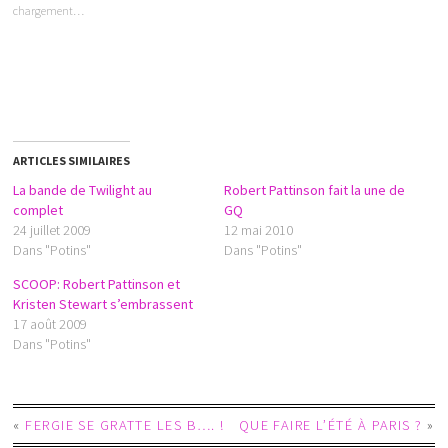
chargement…
ARTICLES SIMILAIRES
La bande de Twilight au
Robert Pattinson fait la une de
complet
GQ
24 juillet 2009
12 mai 2010
Dans "Potins"
Dans "Potins"
SCOOP: Robert Pattinson et
Kristen Stewart s’embrassent
17 août 2009
Dans "Potins"
«
FERGIE SE GRATTE LES B…. !
QUE FAIRE L’ÉTÉ À PARIS ?
»