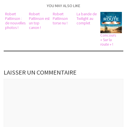
YOU MAY ALSO LIKE
Robert
Robert
Robert
La bande de
Pattinson :
Pattinson est
Pattinson
Twilight au
de nouvelles
un top
torse nu !
complet
photos !
canon !
Concours
« Sur la
route » !
LAISSER UN COMMENTAIRE