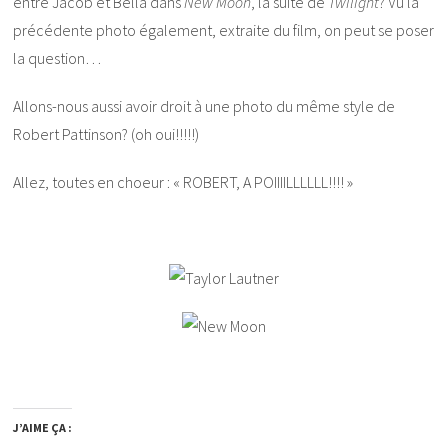
entre Jacob et Bella dans
New Moon
, la suite de
Twilight
? Vu la
précédente photo également, extraite du film, on peut se poser
la question…
Allons-nous aussi avoir droit à une photo du même style de
Robert Pattinson? (oh oui!!!!!)
Allez, toutes en choeur : « ROBERT, A POIIIILLLLLL!!!! »
J’AIME ÇA :