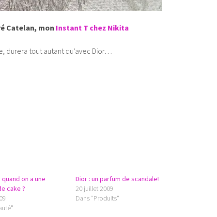
ré Catelan, mon
Instant T chez Nikita
re, durera tout autant qu’avec Dior…
e quand on a une
Dior : un parfum de scandale!
de cake ?
20 juillet 2009
009
Dans "Produits"
auté"