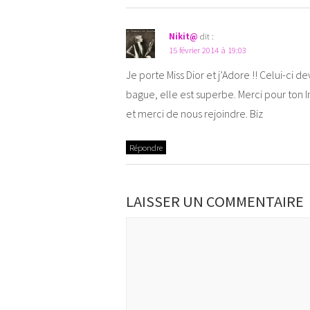
Nikit@
dit :
15 février 2014 à 19:03
Je porte Miss Dior et j’Adore !! Celui-ci d
bague, elle est superbe. Merci pour ton I
et merci de nous rejoindre. Biz
Répondre
LAISSER UN COMMENTAIRE