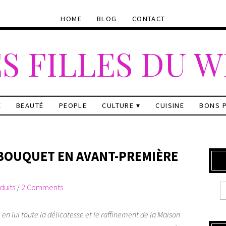
HOME
BLOG
CONTACT
S FILLES DU 
E
BEAUTÉ
PEOPLE
CULTURE
CUISINE
BONS 
 BOUQUET EN AVANT-PREMIÈRE
duits
/
2 Comments
te en lui toute la délicatesse et le raffinement de la Maison