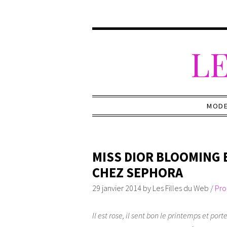
LE
MOD
MISS DIOR BLOOMING
CHEZ SEPHORA
29 janvier 2014
by
Les Filles du Web
/
Pro
Il est rose, il sent bon le printemps et por