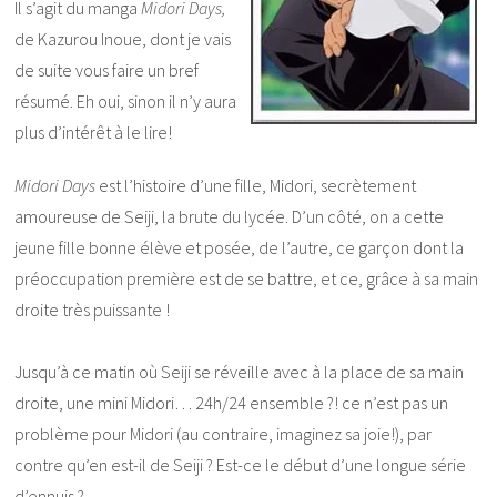
Il s’agit du manga
Midori Days,
de Kazurou Inoue, dont je vais
de suite vous faire un bref
résumé. Eh oui, sinon il n’y aura
plus d’intérêt à le lire!
Midori Days
est l’histoire d’une fille, Midori, secrètement
amoureuse de Seiji, la brute du lycée. D’un côté, on a cette
jeune fille bonne élève et posée, de l’autre, ce garçon dont la
préoccupation première est de se battre, et ce, grâce à sa main
droite très puissante !
Jusqu’à ce matin où Seiji se réveille avec à la place de sa main
droite, une mini Midori… 24h/24 ensemble ?! ce n’est pas un
problème pour Midori (au contraire, imaginez sa joie!), par
contre qu’en est-il de Seiji ? Est-ce le début d’une longue série
d’ennuis ?