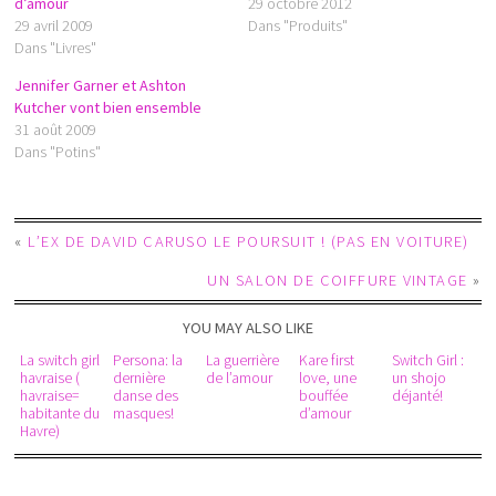
d’amour
29 octobre 2012
29 avril 2009
Dans "Produits"
Dans "Livres"
Jennifer Garner et Ashton
Kutcher vont bien ensemble
31 août 2009
Dans "Potins"
«
L’EX DE DAVID CARUSO LE POURSUIT ! (PAS EN VOITURE)
UN SALON DE COIFFURE VINTAGE
»
YOU MAY ALSO LIKE
La switch girl
Persona: la
La guerrière
Kare first
Switch Girl :
havraise (
dernière
de l’amour
love, une
un shojo
havraise=
danse des
bouffée
déjanté!
habitante du
masques!
d’amour
Havre)