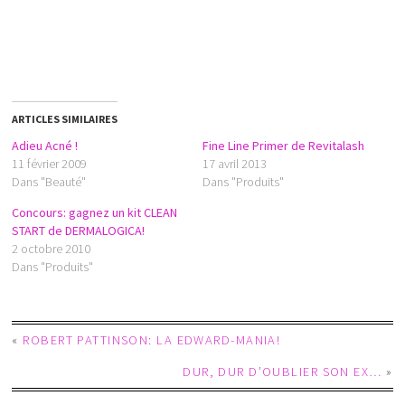
ARTICLES SIMILAIRES
Adieu Acné !
Fine Line Primer de Revitalash
11 février 2009
17 avril 2013
Dans "Beauté"
Dans "Produits"
Concours: gagnez un kit CLEAN
START de DERMALOGICA!
2 octobre 2010
Dans "Produits"
«
ROBERT PATTINSON: LA EDWARD-MANIA!
DUR, DUR D’OUBLIER SON EX…
»