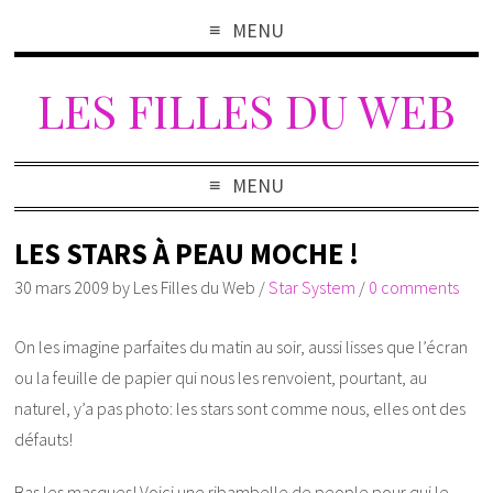
MENU
LES FILLES DU WEB
MENU
LES STARS À PEAU MOCHE !
30 mars 2009
by
Les Filles du Web
/
Star System
/
0 comments
On les imagine parfaites du matin au soir, aussi lisses que l’écran
ou la feuille de papier qui nous les renvoient, pourtant, au
naturel, y’a pas photo: les stars sont comme nous, elles ont des
défauts!
Bas les masques! Voici une ribambelle de people pour qui le