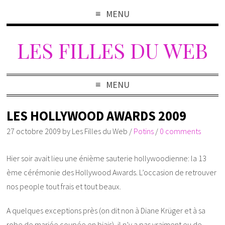
MENU
LES FILLES DU WEB
MENU
LES HOLLYWOOD AWARDS 2009
27 octobre 2009
by
Les Filles du Web
/
Potins
/
0 comments
Hier soir avait lieu une énième sauterie hollywoodienne: la 13
ème
cérémonie des Hollywood Awards. L’occasion de retrouver
nos people tout frais et tout beaux.
A quelques exceptions près (on dit non à Diane Krüger et à sa
robe de mariée coupée en biais), il n’y a pas vraiment eu de