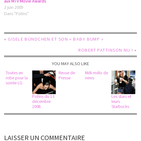
aux MTV Movie Awards
2 juin 2009
Dans "Potins"
«
GISELE BÜNDCHEN ET SON « BABY BUMP »
ROBERT PATTINSON NU !
»
YOU MAY ALSO LIKE
Toutes en
Revue de
Méli-mélo de
robe pour la
Presse
news
soirée LG
Potins du 13
Les stars et
décembre
leurs
2008
Starbucks
LAISSER UN COMMENTAIRE