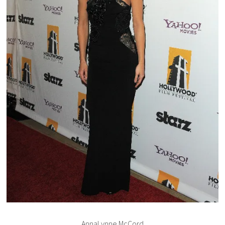
AnnaLynne McCord