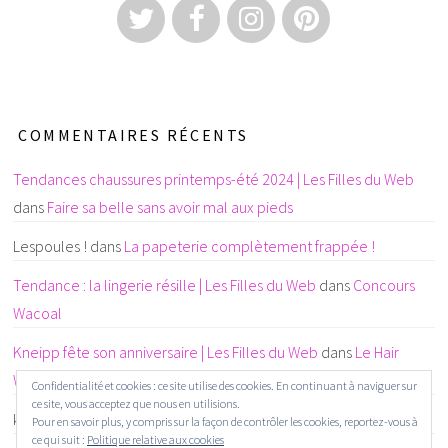
COMMENTAIRES RÉCENTS
Tendances chaussures printemps-été 2024 | Les Filles du Web
dans
Faire sa belle sans avoir mal aux pieds
Lespoules !
dans
La papeterie complètement frappée !
Tendance : la lingerie résille | Les Filles du Web
dans
Concours
Wacoal
Kneipp fête son anniversaire | Les Filles du Web
dans
Le Hair
Wellness : un concept beauté 3 étoiles
Confidentialité et cookies : ce site utilise des cookies. En continuant à naviguer sur
ce site, vous acceptez que nous en utilisions.
karine CHAINTREUIL
dans
La papeterie complètement frappée !
Pour en savoir plus, y compris sur la façon de contrôler les cookies, reportez-vous à
ce qui suit :
Politique relative aux cookies