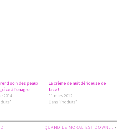
rend soin des peaux
La crème de nuit dérideuse de
grâce à l’onagre
face !
re 2014
11 mars 2012
duits"
Dans "Produits"
OD
QUAND LE MORAL EST DOWN…
»