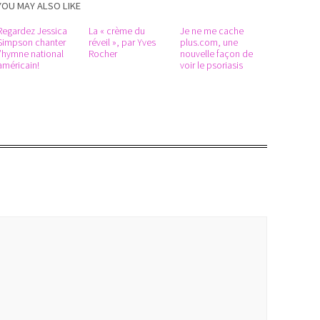
YOU MAY ALSO LIKE
Regardez Jessica
La « crème du
Je ne me cache
Simpson chanter
réveil », par Yves
plus.com, une
l’hymne national
Rocher
nouvelle façon de
américain!
voir le psoriasis