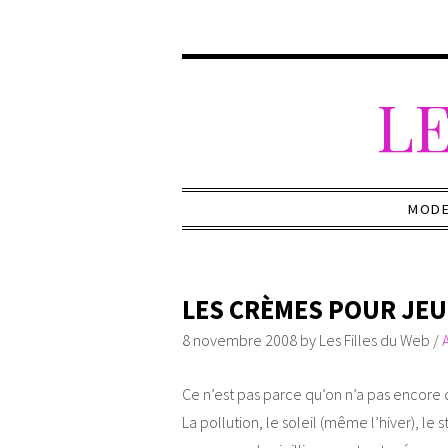
LE
MOD
LES CRÈMES POUR JE
8 novembre 2008
by
Les Filles du Web
/
Ce n’est pas parce qu’on n’a pas encore d
La pollution, le soleil (même l’hiver), le