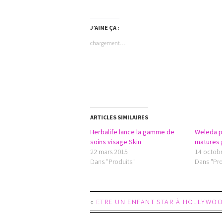
J’AIME ÇA :
chargement…
ARTICLES SIMILAIRES
Herbalife lance la gamme de
Weleda p
soins visage Skin
matures 
22 mars 2015
14 octob
Dans "Produits"
Dans "Pro
«
ETRE UN ENFANT STAR À HOLLYWO