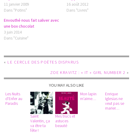
11 janvier 2009
16 août 2012
Dans "Potins"
Dans "Livres"
Envouthé nous fait saliver avec
une box chocolat
3 juin 2014
Dans "Cuisine"
«
LE CERCLE DES POÈTES DISPARUS
ZOE KRAVITZ : « IT » GIRL NUMBER 2
»
YOU MAY ALSO LIKE
Les Nuits
Mon lapin
Enrique
d’Enfer au
m’aime…
Iglesias ne
Paradis
veut pas se
marier…
Saint
Mes trucs et
Valentin, ça
astuces
va être ta
beauté
fête !