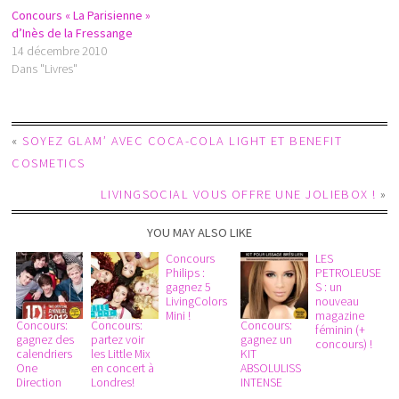
Concours « La Parisienne »
d’Inès de la Fressange
14 décembre 2010
Dans "Livres"
«
SOYEZ GLAM’ AVEC COCA-COLA LIGHT ET BENEFIT
COSMETICS
LIVINGSOCIAL VOUS OFFRE UNE JOLIEBOX !
»
YOU MAY ALSO LIKE
Concours
LES
Philips :
PETROLEUSE
gagnez 5
S : un
LivingColors
nouveau
Mini !
magazine
Concours:
Concours:
Concours:
féminin (+
gagnez des
partez voir
gagnez un
concours) !
calendriers
les Little Mix
KIT
One
en concert à
ABSOLULISS
Direction
Londres!
INTENSE